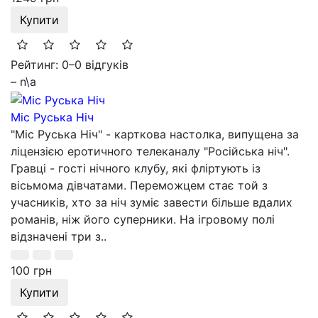
Купити
Рейтинг: 0
–
0 відгуків
– n\a
Міс Руська Ніч
"Міс Руська Ніч" - карткова настолка, випущена за
ліцензією еротичного телеканалу "Російська ніч".
Гравці - гості нічного клубу, які фліртують із
вісьмома дівчатами. Переможцем стає той з
учасників, хто за ніч зуміє завести більше вдалих
романів, ніж його суперники. На ігровому полі
відзначені три з..
100 грн
Купити