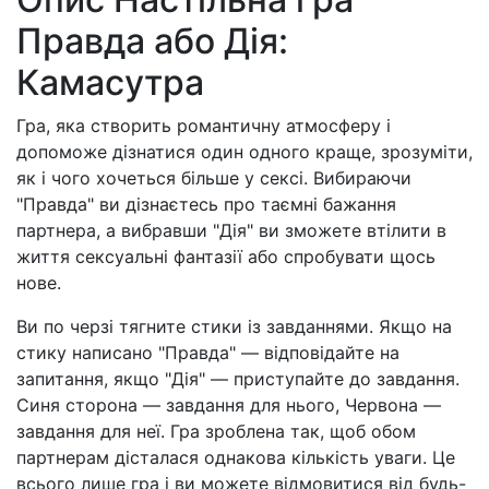
Правда або Дія:
Камасутра
Гра, яка створить романтичну атмосферу і
допоможе дізнатися один одного краще, зрозуміти,
як і чого хочеться більше у сексі. Вибираючи
"Правда" ви дізнаєтесь про таємні бажання
партнера, а вибравши "Дія" ви зможете втілити в
життя сексуальні фантазії або спробувати щось
нове.
Ви по черзі тягните стики із завданнями. Якщо на
стику написано "Правда" — відповідайте на
запитання, якщо "Дія" — приступайте до завдання.
Синя сторона — завдання для нього, Червона —
завдання для неї. Гра зроблена так, щоб обом
партнерам дісталася однакова кількість уваги. Це
всього лише гра і ви можете відмовитися від будь-