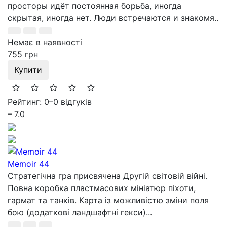
просторы идёт постоянная борьба, иногда
скрытая, иногда нет. Люди встречаются и знакомя..
Немає в наявності
755 грн
Купити
Рейтинг: 0
–
0 відгуків
– 7.0
Memoir 44
Стратегічна гра присвячена Другій світовій війні.
Повна коробка пластмасових мініатюр піхоти,
гармат та танків. Карта із можливістю зміни поля
бою (додаткові ландшафтні гекси)...