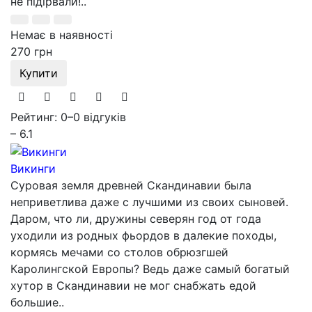
не підірвали!..
Немає в наявності
270 грн
Купити
Рейтинг: 0
–
0 відгуків
– 6.1
Викинги
Суровая земля древней Скандинавии была
неприветлива даже с лучшими из своих сыновей.
Даром, что ли, дружины северян год от года
уходили из родных фьордов в далекие походы,
кормясь мечами со столов обрюзгшей
Каролингской Европы? Ведь даже самый богатый
хутор в Скандинавии не мог снабжать едой
большие..