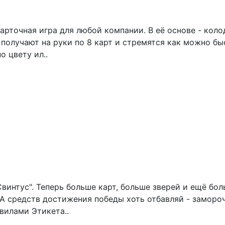
карточная игра для любой компании. В её основе - ко
 получают на руки по 8 карт и стремятся как можно бы
о цвету ил..
винтус". Теперь больше карт, больше зверей и ещё бо
. А средств достижения победы хоть отбавляй - замор
вилами Этикета..