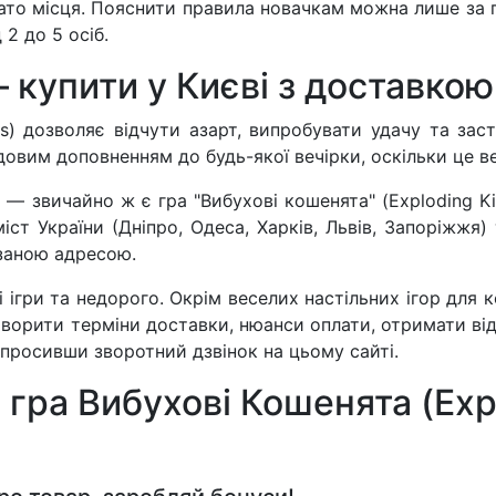
гато місця. Пояснити правила новачкам можна лише за 
 2 до 5 осіб.
 купити у Києві з доставкою
ns) дозволяє відчути азарт, випробувати удачу та зас
овим доповненням до будь-якої вечірки, оскільки це ве
— звичайно ж є гра "Вибухові кошенята" (Exploding Kit
ст України (Дніпро, Одеса, Харків, Львів, Запоріжжя)
азаною адресою.
 ігри та недорого. Окрім веселих настільних ігор для ком
ворити терміни доставки, нюанси оплати, отримати від
просивши зворотний дзвінок на цьому сайті.
 гра Вибухові Кошенята (Expl