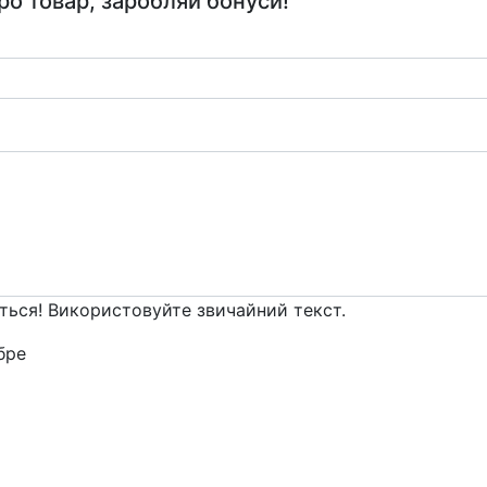
ро товар, заробляй бонуси!
ться! Використовуйте звичайний текст.
ре