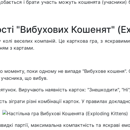
обається і брати участь можуть кошенята (учасники) бу
сті "Вибухових Кошенят" (Exp
у колі веселих компаній. Це карткова гра, з яскравим
нням з картами.
о моменту, поки одному не випаде "Вибухове кошеня". 
 учасника, що вибув.
ятунок. Виручають наявність карток: "Знешкодити", "Ні"
ь зіграти різні комбінації карток. У правилах докладно
видкі партії, максимальна компактність та яскраві емо