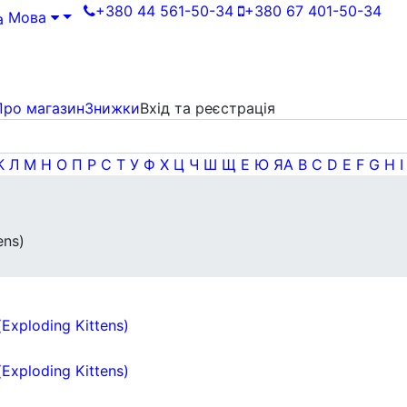
+380 44 561-50-34
+380 67 401-50-34
Мова
Про магазин
Знижки
Вхід та реєстрація
К
Л
М
Н
О
П
Р
С
Т
У
Ф
Х
Ц
Ч
Ш
Щ
Е
Ю
Я
A
B
C
D
E
F
G
H
I
ens)