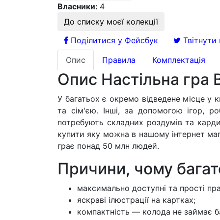
Власники:
4
До списку моєї колекції
Поділитися у Фейсбук
Твітнути 
Опис
Правила
Комплектація
Опис Настільна гра В
У багатьох є окремо відведене місце у к
та сім'єю. Інші, за допомогою ігор, р
потребують складних роздумів та кардина
купити яку можна в нашому інтернет мага
грає понад 50 млн людей.
Причини, чому багат
максимально доступні та прості пр
яскраві ілюстрації на картках;
компактність — колода не займає баг