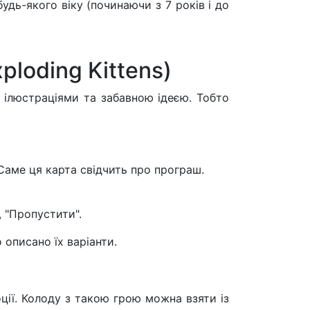
дь-якого віку (починаючи з 7 років і до
loding Kittens)
и ілюстраціями та забавною ідеєю. Тобто
Саме ця карта свідчить про програш.
, "Пропустити".
 описано їх варіанти.
ції. Колоду з такою грою можна взяти із