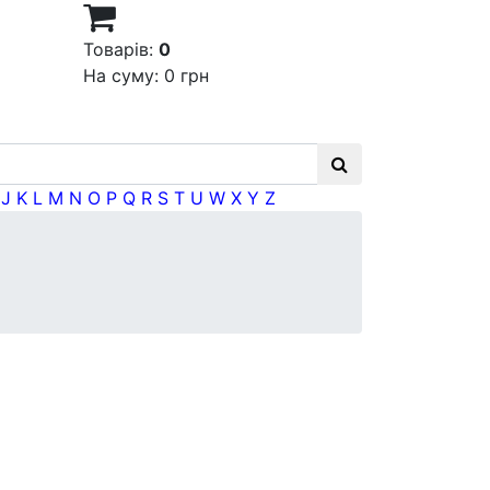
Товарів:
0
На суму:
0 грн
J
K
L
M
N
O
P
Q
R
S
T
U
W
X
Y
Z