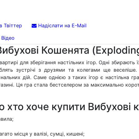
в Твіттер
Надіслати на E-Mail
Відео
ибухові Кошенята (Exploding
вартирі для зберігання настільних ігор. Одні збирають 
облять зустрічі з друзями та колегами ще веселіше. 
льних дій. Саме однією з таких ігор є настільна гра 
зині. Ця гра стала бестселером за максимально коротк
о хто хоче купити Вибухові 
авила;
ато місця у валізі, сумці, кишені;