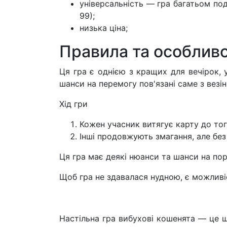
універсальність — гра багатьом под
99);
низька ціна;
Правила та особливо
Ця гра є однією з кращих для вечірок, 
шанси на перемогу пов'язані саме з везі
Хід гри
Кожен учасник витягує карту до тог
Інші продовжують змагання, але без
Ця гра має деякі нюанси та шанси на пор
Щоб гра не здавалася нудною, є можливіст
Настільна гра вибухові кошенята — це ш