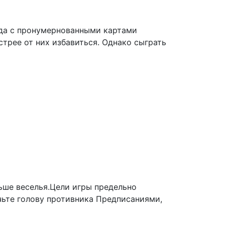
лода с пронумернованными картами
стрее от них избавиться. Однако сыграть
льше веселья.Цели игры предельно
очьте голову противника Предписаниями,