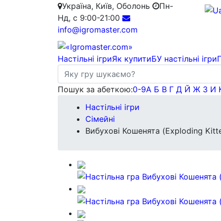
Україна, Київ, Оболонь
Пн-
Нд, с 9:00-21:00
info@igromaster.com
Настільні ігри
Як купити
БУ настільні ігри
Пошук за абеткою:
0-9
А
Б
В
Г
Д
Й
Ж
З
И
Настільні ігри
Сімейні
Вибухові Кошенята (Exploding Kitt