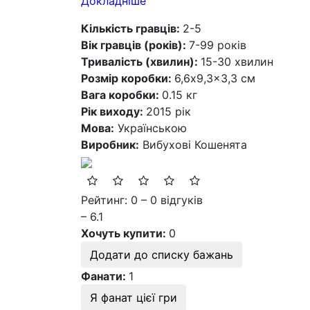
Докладніше
Кількість гравців:
2-5
Вік гравців (років):
7-99 років
Тривалість (хвилин):
15-30 хвилин
Розмір коробки:
6,6x9,3x3,3 см
Вага коробки:
0.15 кг
Рік виходу:
2015 рік
Мова:
Українською
Виробник:
Вибухові Кошенята
Рейтинг: 0 – 0 відгуків
– 6.1
Хочуть купити:
0
Додати до списку бажань
Фанати:
1
Я фанат цієї гри