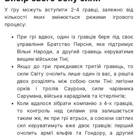
У гру можуть вступити 2-4 гравці, залежно від
кількості яких змінюється режими ігрового
процесу:
При грі вдвох, один із гравців бере під своє
управління Братство Персня, яке підтримує
Вільні Народи, а другий гравець керуватиме
вищим військом Тіні;
Якщо до гри приєднався третій гравець, то
сили Світу очолить лише один із вас, а решта
двох розділять між собою сили Тіні: легіони
орків і тролів Саурона, сили чарівника
Сарумана, війська харадрімів та істерлінгів;
Коли вдалося зібрати компанію з 4-х гравців,
то контроль над силами зла залишається
таким же, як при грі втрьох, а союзом світлих
сил керуватимуть вже двоє гравців: перший
очолить армії ельфів та Гондору, а другий