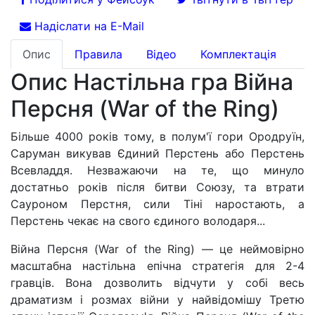
Надіслати на E-Mail
Опис
Правила
Відео
Комплектація
Опис Настільна гра Війна
Персня (War of the Ring)
Більше 4000 років тому, в полум'ї гори Ородруїн,
Саруман викував Єдиний Перстень або Перстень
Всевладдя. Незважаючи на те, що минуло
достатньо років після битви Союзу, та втрати
Сауроном Перстня, сили Тіні наростають, а
Перстень чекає на свого єдиного володаря...
Війна Персня (War of the Ring) — це неймовірно
масштабна настільна епічна стратегія для 2-4
гравців. Вона дозволить відчути у собі весь
драматизм і розмах війни у найвідомішу Третю