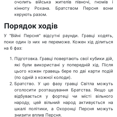
очолить війська жителів півночі, гномів і
кінноту Рохана. Братством Персня вони
керують разом.
Порядок ходів
У "Війні Персня" відсутні раунди. Гравці ходять,
поки один із них не переможе. Кожен хід ділиться
на 6 фаз:
Підготовка. Гравці повертають свої кубики дій,
які були використані у попередній хід. Після
цього кожен гравець бере по дві карти подій
(по одній з кожної колоди).
Братство. У цю фазу гравці Світла можуть
оголосити розташування Братства. Якщо це
відбувається у фортеці чи місті вільного
народу, цей вільний народ активується на
шкалі політики, а Охоронці Персня можуть
знизити вплив Персня.