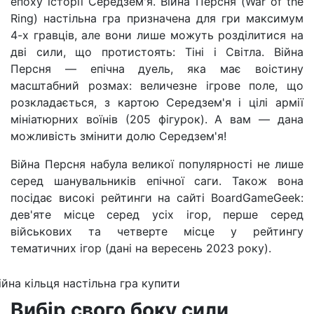
епоху історії Середзем'я. Війна Персня (War of the
Ring) настільна гра призначена для гри максимум
4-х гравців, але вони лише можуть розділитися на
дві сили, що протистоять: Тіні і Світла. Війна
Персня — епічна дуель, яка має воістину
масштабний розмах: величезне ігрове поле, що
розкладається, з картою Середзем'я і цілі армії
мініатюрних воїнів (205 фігурок). А вам — дана
можливість змінити долю Середзем'я!
Війна Персня набула великої популярності не лише
серед шанувальників епічної саги. Також вона
посідає високі рейтинги на сайті BoardGameGeek:
дев'яте місце серед усіх ігор, перше серед
військових та четверте місце у рейтингу
тематичних ігор (дані на вересень 2023 року).
Вибір свого боку сили