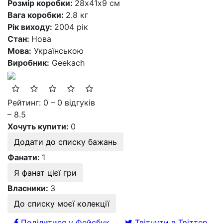
Розмір коробки:
28х41х9 см
Вага коробки:
2.8 кг
Рік виходу:
2004 рік
Стан:
Нова
Мова:
Українською
Виробник:
Geekach
Рейтинг: 0 – 0 відгуків
– 8.5
Хочуть купити:
0
Додати до списку бажань
Фанати:
1
Я фанат цієї гри
Власники:
3
До списку моєї колекції
Поділитися у Фейсбук
Твітнути в Твіттер