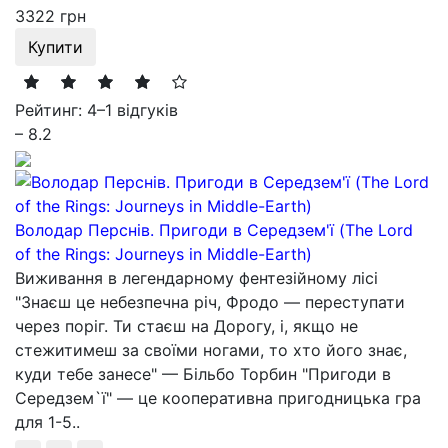
3322 грн
Купити
Рейтинг: 4
–
1 відгуків
– 8.2
Володар Перснів. Пригоди в Середзем'ї (The Lord
of the Rings: Journeys in Middle-Earth)
Виживання в легендарному фентезійному лісі
"Знаєш це небезпечна річ, Фродо — переступати
через поріг. Ти стаєш на Дорогу, і, якщо не
стежитимеш за своїми ногами, то хто його знає,
куди тебе занесе" — Більбо Торбин "Пригоди в
Середзем`ї" — це кооперативна пригодницька гра
для 1-5..