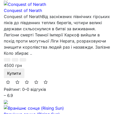
Conquest of Nerath
Conquest of NerathВід засніжених північних гірських
піків до південних теплих берегів, чотири великі
держави схльоснулися в битві за виживання.
Легіони смерті Темної Імперії Каркоф вийшли в
похід проти могутньої Ліги Нерата, розраховуючи
знищити королівства людей раз і назавжди. Залізне
Коло збирає ..
4500 грн
Купити
Рейтинг: 0
–
0 відгуків
– 6.9