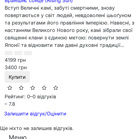
Вранішнє сонце (Rising Sun)
Вступ Величні камі, забуті смертними, знову
повертаються у світ людей, невдоволені шьоґуном
та результатами його правління Імперією. Навесні, з
настанням Великого Нового року, камі зібрали свої
священні клани з єдиною метою: повернути землі
Японії та відновити там давні духовні традиції...
4199 грн
3400 грн
Купити
Рейтинг: 0
–
0 відгуків
– 7.8
Залишити відгук/Оцінити
Ще ніхто не залишив відгуків.
Меню