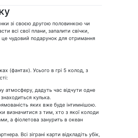
ку
сунки зі своєю другою половинкою чи
ти всі свої плани, запалити свічки,
— це чудовий подарунок для отримання
ах (фантах). Усього в грі 5 колод, з
сті:
ну атмосферу, дадуть час відчути одне
і знаходиться кулька.
прямованість яких вже буде інтимнішою.
ьки визначитися з тим, хто з якої колоди
ми, а фіолетова занурить в океан
нера. Всі зіграні карти відкладіть убік,