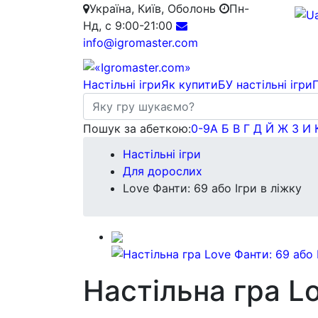
Україна, Київ, Оболонь
Пн-
Нд, с 9:00-21:00
info@igromaster.com
Настільні ігри
Як купити
БУ настільні ігри
Пошук за абеткою:
0-9
А
Б
В
Г
Д
Й
Ж
З
И
Настільні ігри
Для дорослих
Love Фанти: 69 або Ігри в ліжку
Настільна гра Lo