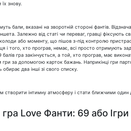
 їх знову.
уть бали, вказані на зворотній стороні фантів. Відзнач
ета. Залежно від статі чи переваг, гравці фіксують сво
 колоди або моменту, що пішов з-під контролю пристра
ця і того, хто програв, немає, всі просто отримують зад
69 балів гра закінчується, а той, хто програв, має вико
 гри за допомогою карток бажань. Наприкінці гри пар
 обирає два інші зі свого списку.
м створити інтимну атмосферу і стати ближчими один 
 гра Love Фанти: 69 або Ігри