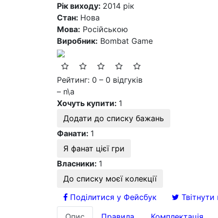
Рік виходу:
2014 рік
Стан:
Нова
Мова:
Російською
Виробник:
Bombat Game
Рейтинг: 0 – 0 відгуків
– n\a
Хочуть купити:
1
Додати до списку бажань
Фанати:
1
Я фанат цієї гри
Власники:
1
До списку моєї колекції
Поділитися у Фейсбук
Твітнути 
Опис
Правила
Комплектація