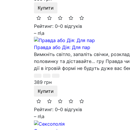
Купити
Рейтинг: 0
–
0 відгуків
– n\a
Правда або Дія: Для пар
Вимкніть світло, запаліть свічки, розкл
половинку та діставайте… гру Правда чи
дії в ігровій формі не будуть дуже вас бен
389 грн
Купити
Рейтинг: 0
–
0 відгуків
– n\a