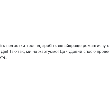
адіть пелюстки троянд, зробіть якнайкраще романтичну 
 Дія! Так-так, ми не жартуємо! Це чудовий спосіб пров
те..