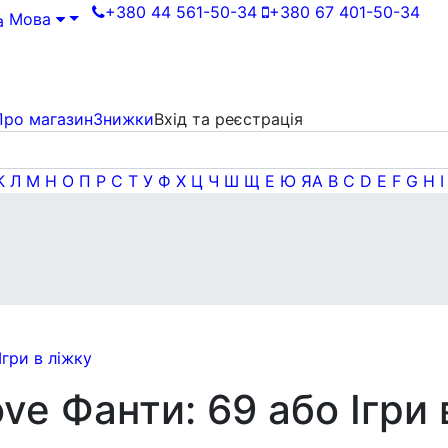
+380 44 561-50-34
+380 67 401-50-34
Мова
Про магазин
Знижки
Вхід та реєстрація
К
Л
М
Н
О
П
Р
С
Т
У
Ф
Х
Ц
Ч
Ш
Щ
Е
Ю
Я
A
B
C
D
E
F
G
H
I
ve Фанти: 69 або Ігри 