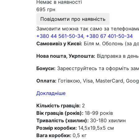
Немає в наявності
695 грн
Повідомити про наявність
Замовити можна так само за телефонам
+380 44 561-50-34
,
+380 67 401-50-34
Самовивіз у Києві:
Біля м. Оболонь (за д
Нова пошта, Укрпошта:
Відправка в день
Бонуси:
Зареєструйтесь та оформіть замо
Оплата:
Готівкою, Visa, MasterCard, Goog
Докладніше
Кількість гравців:
2
Вік гравців (років):
18-99 років
Тривалість (хвилин):
30-180 хвилин
Розмір коробки:
14,5х19,5х5 см
Вага коробки:
0,5 кг