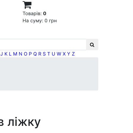
Товарів:
0
На суму:
0 грн
J
K
L
M
N
O
P
Q
R
S
T
U
W
X
Y
Z
в ліжку