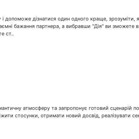
і допоможе дізнатися один одного краще, зрозуміти, як 
ємні бажання партнера, а вибравши "Дія" ви зможете вт
е ст..
омантичну атмосферу та запропонує готовий сценарій п
іжити стосунки, отримати новий досвід, реалізувати секс