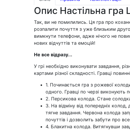
Опис Настільна гра L
Так, ви не помилились. Ця гра про кохан
розпалити почуття з уже близьким другом 
вимкнути телефони, адже нічого не пови
нових відчуттів та емоцій!
Не все відразу...
У грі необхідно виконувати завдання, різ
картами різної складності. Гравці повин
1. Починається гра з рожевої колод
одного. Гравці по черзі виконують п
2. Персикова колода. Стане солодка
3. На відміну від попередніх колод,
тягне завдання. Червона колода зап
почуттів і дозволить забути про все
4. Блакитна колода. Витягнувши завд