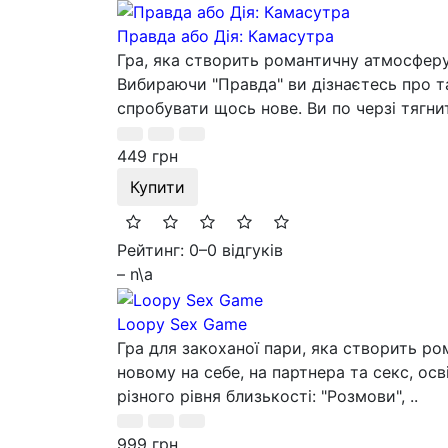
Правда або Дія: Камасутра
Гра, яка створить романтичну атмосферу 
Вибираючи "Правда" ви дізнаєтесь про та
спробувати щось нове. Ви по черзі тягнит
449 грн
Купити
Рейтинг: 0
–
0 відгуків
– n\a
Loopy Sex Game
Гра для закоханої пари, яка створить р
новому на себе, на партнера та секс, осв
різного рівня близькості: "Розмови", ..
999 грн