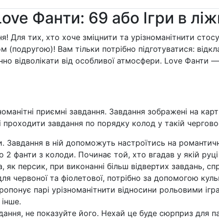
ove Фанти: 69 або Ігри в ліж
ня! Для тих, хто хоче зміцнити та урізноманітнити сто
(подругою)! Вам тільки потрібно підготуватися: відклас
нно відволікати від особливої атмосфери. Love Фанти 
номанітні приємні завдання. Завдання зображені на картк
ні проходити завдання по порядку колод у такій чергово
и. Завдання в ній допоможуть настроїтись на романтич
о 2 фанти з колоди. Починає той, хто вгадав у якій руц
, як персик, при виконанні більш відвертих завдань, с
 для червоної та фіолетової, потрібно за допомогою кул
ропонує парі урізноманітнити відносини рольовими ігра
 інше.
ання, не показуйте його. Нехай це буде сюрприз для парт