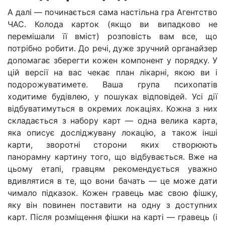
А далі — починається сама настільна гра Агентство
ЧАС. Колода карток (якщо ви випадково не
перемішали її вміст) розповість вам все, що
потрібно робити. До речі, дуже зручний органайзер
допомагає зберегти кожен компонент у порядку. У
цій версії на вас чекає план лікарні, якою ви і
подорожуватимете. Ваша група психопатів
ходитиме будівлею, у пошуках відповідей. Усі дії
відбуватимуться в окремих локаціях. Кожна з них
складається з набору карт — одна велика карта,
яка описує досліджувану локацію, а також інші
карти, зворотні сторони яких створюють
панорамну картину того, що відбувається. Вже на
цьому етапі, гравцям рекомендується уважно
вдивлятися в те, що вони бачать — це може дати
чимало підказок. Кожен гравець має свою фішку,
яку він повинен поставити на одну з доступних
карт. Після розміщення фішки на карті — гравець (і