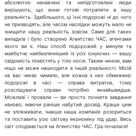
абсолютно ненавчені та непідготовлені люди
вирішують, що вони готові потрапити в іншу
реальність. Здебільшого, ці їхні подорожі ні до чого
не призводять, але часом наслідки можуть мало не
знищити нашу реальність зовсім. Саме для таких
випадків і було створено Агентство ЧАС, агентами
якого ви є. Наш спосіб подорожей у минуле та
майбутнє найбезпечніший із усіх існуючих — вашу
свідомість помістять у тіло носія. Таким чином, вам
ніщо не може нашкодити в іншій реальності. Місій
на вас чекає чимало, але кожна з них обмежена:
подорожі в часі — справа витратна, тому
розслідувати справи потрібно якнайшвидше.
Можливі і провали — ви просто почнете завдання
наново, маючи раніше набутий досвід. Краще цим
не зловживати, інакше наша компанія розориться
та поставить усю світову економіку під удар. Весь
світ сподівається на Агентство ЧАС. Гра почалася!