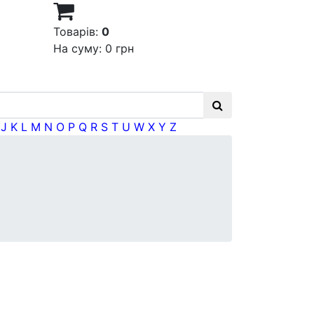
Товарів:
0
На суму:
0 грн
J
K
L
M
N
O
P
Q
R
S
T
U
W
X
Y
Z