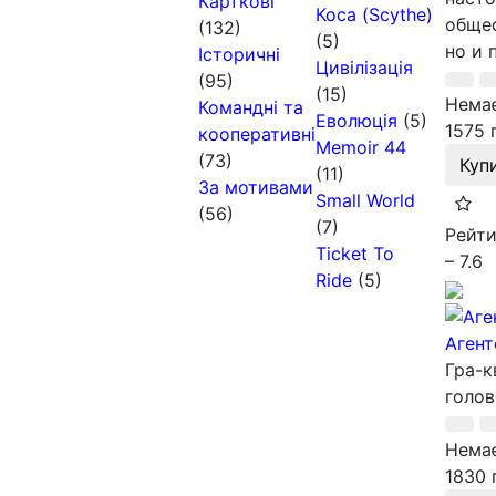
Карткові
Коса (Scythe)
общес
(132)
(5)
но и 
Історичні
Цивілізація
(95)
(15)
Немає
Командні та
Еволюція
(5)
1575 
кооперативні
Memoir 44
(73)
Куп
(11)
За мотивами
Small World
(56)
(7)
Рейти
Ticket To
– 7.6
Ride
(5)
Агент
Гра-к
голов
Немає
1830 