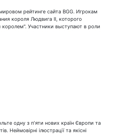
 мировом рейтинге сайта BGG. Игрокам
ния короля Людвига II, которого
 королем". Участники выступают в роли
ольте одну з п'яти нових країн Європи та
в. Неймовірні ілюстрації та якісні