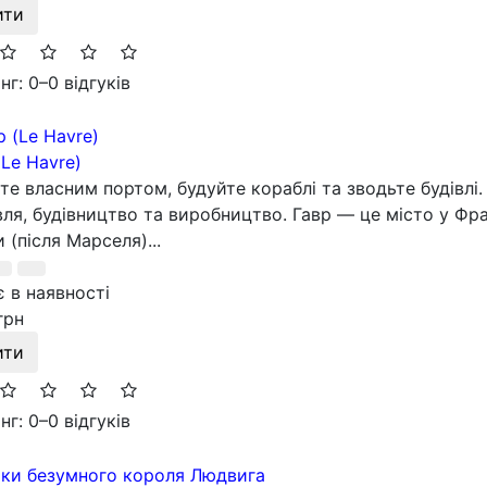
ити
нг: 0
–
0 відгуків
(Le Havre)
те власним портом, будуйте кораблі та зводьте будівлі. 
вля, будівництво та виробництво. Гавр — це місто у Фр
и (після Марселя)...
 в наявності
грн
ити
нг: 0
–
0 відгуків