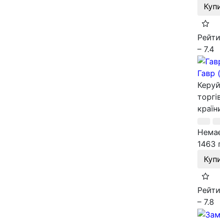
Куп
Рейти
– 7.4
Гавр 
Керуй
торгі
країн
Немає
1463 
Куп
Рейти
– 7.8