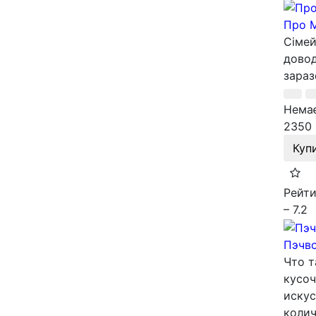
Про М
Сімей
довод
зараз
Немає
2350 
Куп
Рейти
– 7.2
Пэчв
Что т
кусоч
искус
колич