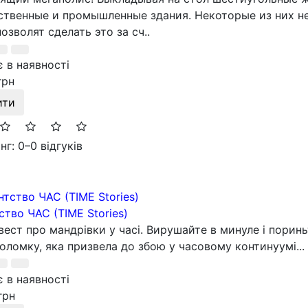
твенные и промышленные здания. Некоторые из них не
позволят сделать это за сч..
 в наявності
грн
ити
нг: 0
–
0 відгуків
ство ЧАС (TIME Stories)
вест про мандрівки у часі. Вирушайте в минуле і порин
оломку, яка призвела до збою у часовому континуумі...
 в наявності
грн