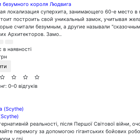
 безумного короля Людвига
ая локализация суперхита, занимающего 60-е место в
тоит построить свой уникальный замок, учитывая жела
орые считали безумным, а другие называли "сказочным
их Архитекторов. Замо..
 в наявності
грн
ити
нг: 0
–
0 відгуків
(Scythe)
тернативній реальності, після Першої Світової війни, оч
айте перемогу за допомогою гігантських бойових роботі
юри у грі...