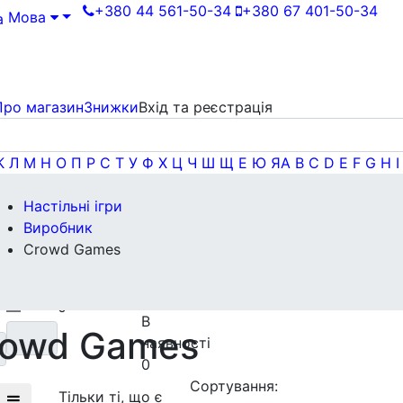
+380 44 561-50-34
+380 67 401-50-34
Мова
Про магазин
Знижки
Вхід та реєстрація
К
Л
М
Н
О
П
Р
С
Т
У
Ф
Х
Ц
Ч
Ш
Щ
Е
Ю
Я
A
B
C
D
E
F
G
H
I
Настільні ігри
Статус
Виробник
наявності
Рік
в
Crowd Games
Немає в
виходу
Мова
)
наявності
Російською
0
0
—
В
rowd Games
наявності
0
Сортування:
Тільки ті, що є