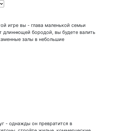
той игре вы - глава маленькой семьи
т длиннющей бородой, вы будете валить
каменные залы в небольшие
уг - однажды он превратится в
етоны, стройте жилые, коммерческие,