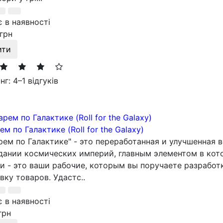
 в наявності
грн
ити
нг: 4
–
1 відгуків
ем по Галактике (Roll for the Galaxy)
рем по Галактике" - это переработанная и улучшенная в
дании космических империй, главным элементом в кот
и - это ваши рабочие, которым вы поручаете разработ
вку товаров. Удастс..
 в наявності
грн