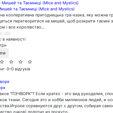
ишей та Таємниці (Mice and Mystics)
на кооперативна пригодницька гра-казка, яку можна гр
иться перетворитися на мишей, щоб розкрити таємні з
ом і все королівство...
 в наявності
грн
ити
нг: 0
–
0 відгуків
орк
акое "ПЭЧВОРК"? Если кратко - это вид рукоделия, спо
ков ткани. Сегодня это и хобби миллионов людей, и о
ства.Игроки соревнуются друг с другом, собирая сам
ество очков) полотно из лоскуто..