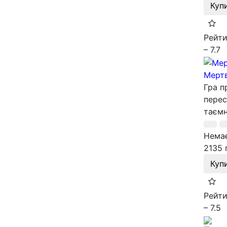
Куп
Рейти
– 7.7
Мертв
Гра п
перес
таємн
Немає
2135 
Куп
Рейти
– 7.5