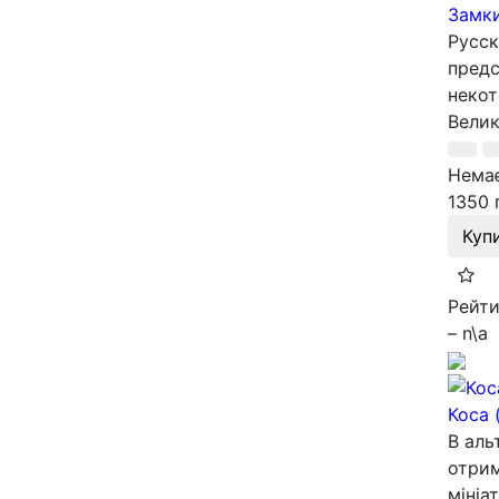
Замки
Русск
предс
некот
Велик
Немає
1350 
Куп
Рейти
– n\a
Коса 
В аль
отрим
мініат