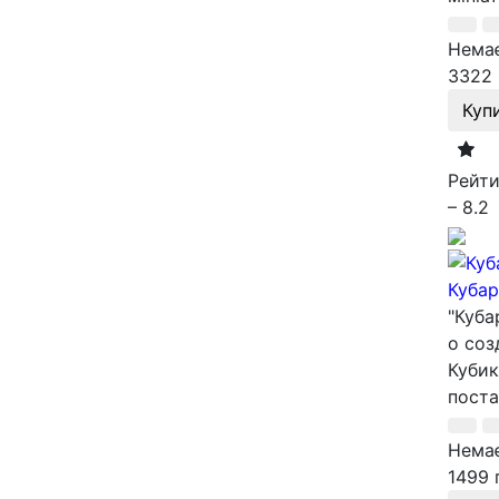
Немає
3322 
Куп
Рейти
– 8.2
Кубар
"Куба
о соз
Кубик
поста
Немає
1499 