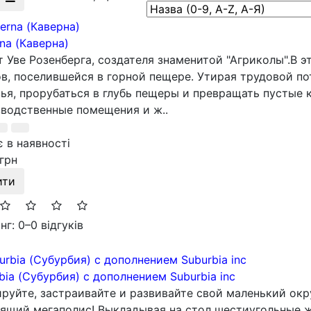
na (Каверна)
т Уве Розенберга, создателя знаменитой "Агриколы".В э
в, поселившейся в горной пещере. Утирая трудовой по
ья, прорубаться в глубь пещеры и превращать пустые 
водственные помещения и ж..
 в наявності
грн
ити
нг: 0
–
0 відгуків
bia (Субурбия) с дополнением Suburbia inc
руйте, застраивайте и развивайте свой маленький окр
ящий мегаполис! Выкладывая на стол шестиугольные ж