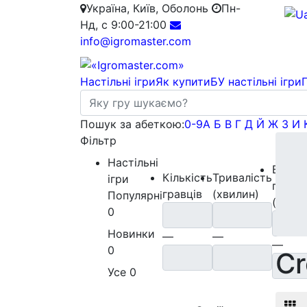
Україна, Київ, Оболонь
Пн-
Нд, с 9:00-21:00
info@igromaster.com
Настільні ігри
Як купити
БУ настільні ігри
Пошук за абеткою:
0-9
А
Б
В
Г
Д
Й
Ж
З
И
Фільтр
Настільні
Вік
Кількість
Тривалість
ігри
гравці
гравців
(хвилин)
Популярні
(років
0
Новинки
—
—
—
0
C
Усе
0