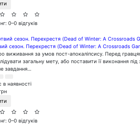
ити
нг: 0
–
0 відгуків
ий сезон. Перехрестя (Dead of Winter: A Crossroads Ga
ро виживання за умов пост-апокаліпсису. Перед гравця
лідувати загальну мету, або поставити її виконання під
е завдання...
 в наявності
грн
ити
нг: 0
–
0 відгуків