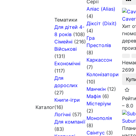
Серії
Аліас (Alias)
(4)
Caver
Тематики
Діксіт (Dixit)
Хит о
Для дітей 4-
(4)
гномо
8 років
(108)
Гра
дерев
Сімейні
(216)
Престолів
произ
Військові
(8)
(131)
Каркассон
Немає
Економічні
(7)
2699 
(117)
Колонізатори
Для
Куп
(10)
дорослих
Манчкін
(12)
(27)
Мафія
(6)
Рейти
Книги-ігри
Містеріум
– 8.0
Каталог
(16)
(2)
Логічні
(57)
Монополія
Subur
Для компанії
(8)
Плани
(83)
Свінтус
(3)
насто