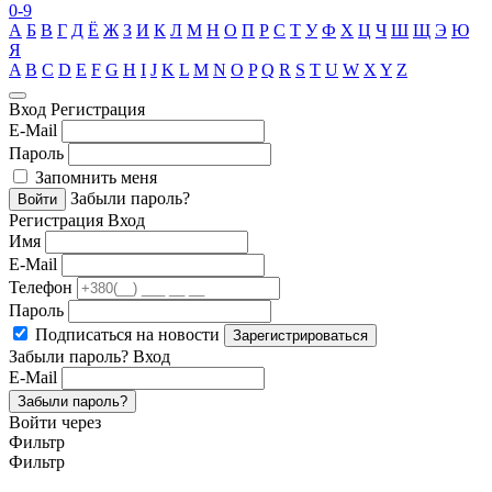
0-9
А
Б
В
Г
Д
Ё
Ж
З
И
К
Л
М
Н
О
П
Р
С
Т
У
Ф
Х
Ц
Ч
Ш
Щ
Э
Ю
Я
A
B
C
D
E
F
G
H
I
J
K
L
M
N
O
P
Q
R
S
T
U
W
X
Y
Z
Вход
Регистрация
E-Mail
Пароль
Запомнить меня
Забыли пароль?
Войти
Регистрация
Вход
Имя
E-Mail
Телефон
Пароль
Подписаться на новости
Зарегистрироваться
Забыли пароль?
Вход
E-Mail
Забыли пароль?
Войти через
Фильтр
Фильтр