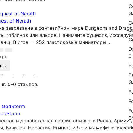
C
G
est of Nerath
C
на завоевание в фэнтезийном мире Dungeons and Dragon
G
ь, гоблинов или эльфов. Нанимайте существ, исследуй
C
вищ. В игре — 252 пластиковые миниатюры...
D
0
грн
E
ить
F
G
нг: 0
–
0 отзывов.
F
F
F
GodStorm
S
енная и доработанная версия обычного Риска. Армии 
G
ы, Вавилон, Норвегия, Египет) и боги их мифилогически