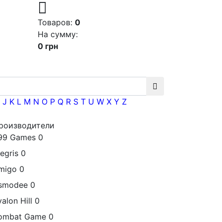
Товаров:
0
На сумму:
0 грн
J
K
L
M
N
O
P
Q
R
S
T
U
W
X
Y
Z
роизводители
99 Games
0
egris
0
migo
0
smodee
0
alon Hill
0
ombat Game
0