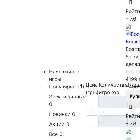
Рейти
– 7.6
Восхо
Возгл
богов
детал
Настольные
игры
4199 
Цена
Количество
Прод
Популярные
0
3400 
(грн.)
игроков
(мин
Куп
Эксклюзивные
0
—
—
—
Новинки
0
Рейти
– 7.8
Акции
0
Все
0