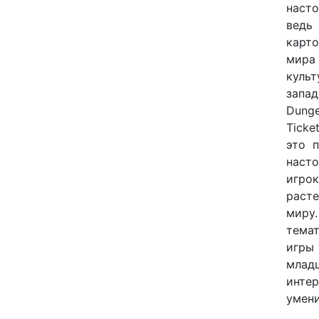
насто
ведь
карто
мира
куль
запа
Dunge
Ticke
это 
насто
игро
раст
миру
темат
игры 
млад
интер
умени