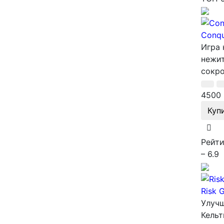
Conqu
Игра 
нежит
сокро
4500 
Куп
Рейти
– 6.9
Risk 
Улучш
Кельт