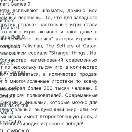
mart Games
0
амяти всплывают шахматы, домино или
oprano
мный перечень... То, что для западного
artners
других странах настольные игры стали
краина
0
стольные игры активно играют даже в
atus Belli
0
рия большого взрыва” актеры играли в
овее: Talisman, The Settlers of Catan,
tronghold
 в свежем сериале "Stranger things". Но,
ames
0
 Количество наименований современных
actic
0
т по нескольку тысяч игр, а количество
alley Games,
ют развиваться, а количество продаж
c.
0
и и многочисленные игротеки по всему
ис собрал более 200 тысяч человек. В
insome
отни тысяч пользователей. Современные
ames
0
кубиками и фишками, которые можно для
izards of the
увлекательный выдуманный мир или же
oast
0
ых играх имеет второстепенную роль, а
oodCat
0
ствий приводит игроков к победе!
ELLOWBOX
0