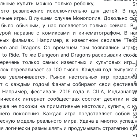
льные купить можно только ребенку,
S
 это развлечение искллючительно для детей. В п
S
чные игры. В лучшем случае Монополия. Довольно скро
P
 было обычным, у нас появляется только сейчас. В 
У
турой наравне с комиксами и кинематографом. В на
St
дных фильмах. Например, в известном сериале “Тео
on and Dragons. Со временем там появлялись игры пон
S
t to Ride. Те же Dungeon and Dragons раскрывали сюжет
G
перечень только самых известных и культовых игр.
T
лок переваливает за 100 тысяч. Каждый год выпускаю
V
ков увеличивается. Рынок настольных игр продолжа
In
ет с каждым годом! Фанаты собирают свои фестивал
. Например, фестиваль 2016 года в США, Индианапол
W
ических интернет сообществах состоят десятки и с
G
уже не похожи на примитивные настолки, купить, с 
W
шего поколения. Каждая игра представляет собой 
C
есную модель реального мира. Удача в многих успешн
W
я логически размышлять и продумывать стратегию дей
Y