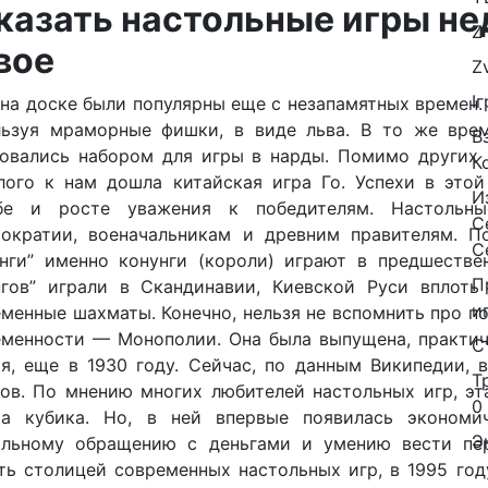
казать настольные игры н
Z
вое
Z
І
на доске были популярны еще с незапамятных времен. 5
льзуя мраморные фишки, в виде льва. В то же врем
В
овались набором для игры в нарды. Помимо других 
К
лого к нам дошла китайская игра Го. Успехи в это
И
бе и росте уважения к победителям. Настольн
С
тократии, военачальникам и древним правителям. По
С
инги” именно конунги (короли) играют в предшеств
П
нгов” играли в Скандинавии, Киевской Руси вплоть 
и
менные шахматы. Конечно, нельзя не вспомнить про п
менности — Монополии. Она была выпущена, практич
С
ия, еще в 1930 году. Сейчас, по данным Википедии,
Т
ов. По мнению многих любителей настольных игр, эта
0
ка кубика. Но, в ней впервые появилась экономи
Э
ильному обращению с деньгами и умению вести пе
ть столицей современных настольных игр, в 1995 году