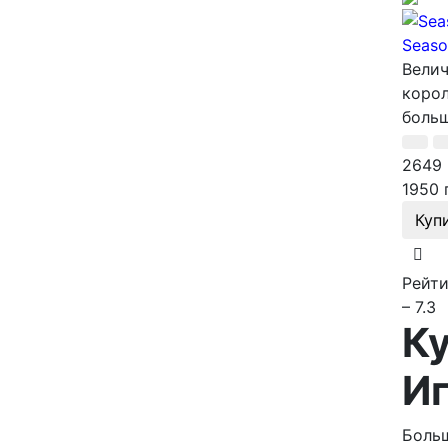
Seaso
Велич
корол
больш
2649 
1950 
Куп
Рейти
– 7.3
Ку
И
Боль