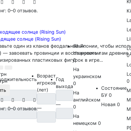
K
нг: 0
–
0 отзывов.
K
L
L
Li
дящее солнце (Rising Sun)
Язык
авьте один из кланов феодальной Японии, чтобы испол
L
На русском
) — завоевать провинции и восстановить там древние 
0
0
изированных пластиковых фигурок в игре...
L
На
L
грн
Возраст
украинском
олжительность
Год
0
грн
игроков
0
ут)
выхода
Состояние
(лет)
ить
M
На
БУ
0
английском
M
—
Новая
0
0
—
нг: 0
–
0 отзывов.
M
На
M
немецком
0
P