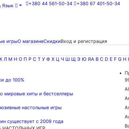
+380 44 561-50-34
+380 67 401-50-34
Язык
ые игры
О магазине
Скидки
Вход и регистрация
К
Л
М
Н
О
П
Р
С
Т
У
Ф
Х
Ц
Ч
Ш
Щ
Э
Ю
Я
A
B
C
D
E
F
G
H
I
П
ки до 100%
9
Al
о мировые хиты и бестселлеры
A
люзивные настольные игры
A
Av
ин существует с 2009 года
B
5 НАСТОЛЬНЫХ ИГР