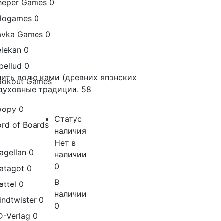
heper Games
0
ilogames
0
avka Games
0
elekan
0
bellud
0
нить волю ками (древних японских
ookout Games
духовные традиции. 58
oopy
0
Статус
ord of Boards
наличия
Нет в
agellan
0
наличии
0
atagot
0
В
attel
0
наличии
indtwister
0
0
D-Verlag
0