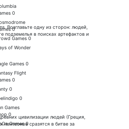
olumbia
ames
0
osmodrome
s. Возглавьте одну из сторон: людей,
ames
0
те подземелья в поисках артефактов и
rowd Games
0
ays of Wonder
agle Games
0
antasy Flight
ames
0
anty
0
eelindigo
0
un Games
hop
0
древних цивилизации людей (Греция,
aGa Games
0
х пантеонов сразятся в битве за