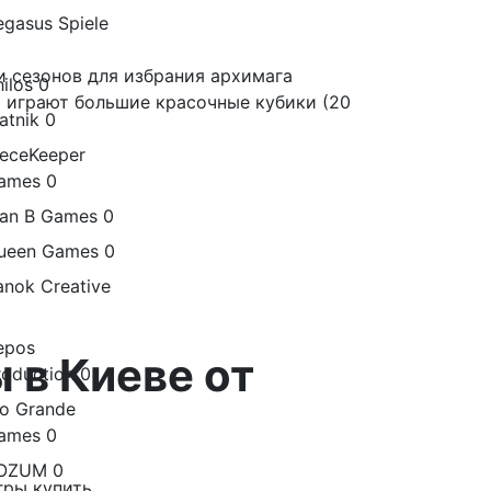
egasus Spiele
и сезонов для избрания архимага
ilos
0
ь играют большие красочные кубики (20
atnik
0
ieceKeeper
ames
0
lan B Games
0
ueen Games
0
anok Creative
epos
 в Киеве от
roduction
0
io Grande
ames
0
OZUM
0