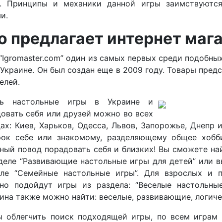
n. Принципы и механики данной игры заимствуютс
ми.
о предлагает интернет маг
“Igromaster.com” один из самых первых среди подобны
 Украине. Он был создан еще в 2009 году. Товары пр
елей.
ть настольные игры в Украине и
овать себя или друзей можно во всех
ах: Киев, Харьков, Одесса, Львов, Запорожье, Днепр
рок себе или знакомому, разделяющему общее хобби
ный повод порадовать себя и близких! Вы сможете на
деле “Развивающие настольные игры для детей” или в
еле “Семейные настольные игры”. Для взрослых и 
чно подойдут игры из раздела: “Веселые настольны
ина также можно найти: веселые, развивающие, логиче
ы облегчить поиск подходящей игры, по всем играм