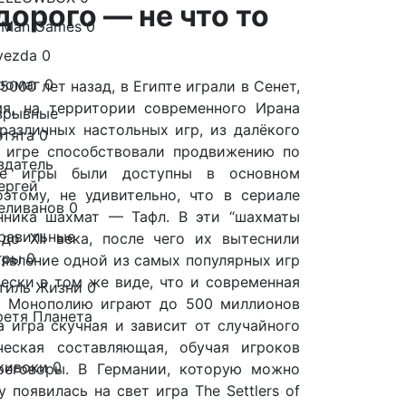
едорого
—
не что то
-Man Games
0
vezda
0
громаг
0
000 лет назад, в Египте играли в Сенет,
я, на территории современного Ирана
зрывные
различных настольных игр, из далёкого
отята
0
й игре способствовали продвижению по
здатель
ые игры были доступны в основном
ергей
этому, не удивительно, что в сериале
еливанов
0
енника шахмат — Тафл. В эти “шахматы
равильные
до XII века, после чего их вытеснили
гры
0
оявление одной из самых популярных игр
ески в том же виде, что и современная
тиль Жизни
0
 в Монополию играют до 500 миллионов
ретя Планета
 игра скучная и зависит от случайного
ческая составляющая, обучая игроков
кивоки
0
реговоры. В Германии, которую можно
 появилась на свет игра The Settlers of