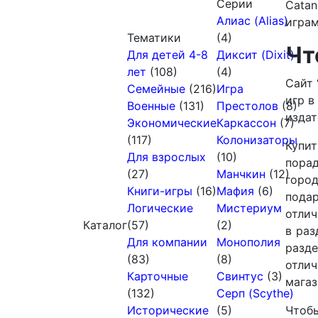
Серии
Cata
Алиас (Alias)
игра
Тематики
(4)
Чт
Для детей 4-8
Диксит (Dixit)
лет
(108)
(4)
Сайт 
Семейные
(216)
Игра
игр в
Военные
(131)
Престолов
(8)
издат
Экономические
Каркассон
(7)
(117)
Колонизаторы
Купи
Для взрослых
(10)
порад
(27)
Манчкин
(12)
город
Книги-игры
(16)
Мафия
(6)
пода
Логические
Мистериум
отлич
Каталог
(57)
(2)
в раз
Для компании
Монополия
разд
(83)
(8)
отли
Карточные
Свинтус
(3)
магаз
(132)
Серп (Scythe)
Исторические
(5)
Чтоб