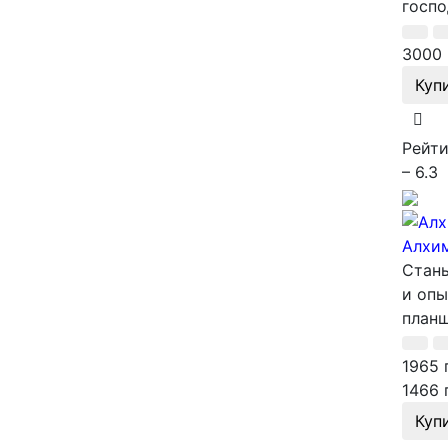
госпо
3000 
Куп
Рейти
– 6.3
Алхим
Стань
и опы
планш
1965 
1466 
Куп