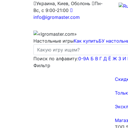
Украина, Киев, Оболонь
Пн-
Вс, с 9:00-21:00
info@igromaster.com
Настольные игры
Как купить
БУ настольн
Поиск по алфавиту:
0-9
А
Б
В
Г
Д
Ё
Ж
З
И
Фильтр
Скид
Тольк
Экск
Магаз
ТОП 