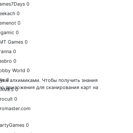
ames7Days
0
eekach
0
emenot
0
igamic
0
MT Games
0
ranna
0
asbro
0
obby World
0
llo
0
уки алхимиками. Чтобы получить знания
ью приложения для сканирования карт на
GAMES
0
rocult
0
gromaster.com
PartyGames
0