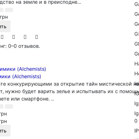
дство на земле и в преисподне...
G
G
грн
G
ить
G
G
нг: 0
–
0 отзывов.
G
H
H
ики (Alchemists)
Ie
те конкурирующими за открытие тайн мистической на
т, нужно будет варить зелье и испытывать их с помощ
I
ете или смартфоне. ..
Ig
I
грн
0
грн
ить
I