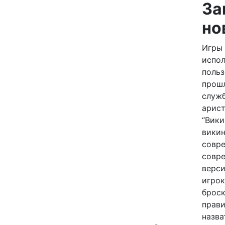
За
но
Игры 
испо
польз
прош
служ
арис
“Вик
вики
совре
совре
верс
игрок
брос
прав
назва