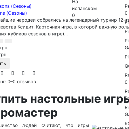
На
P
испанском
0
ns (Сезоны)
0
айшие чародеи собрались на легендарный турнир 12-т
Ph
евства Ксидит. Карточная игра, в которой важную рол
Pi
их кубиков сезонов в игре)...
P
G
грн
грн
P
ить
Q
R
нг: 0
–
0 отзывов.
0
R
пить настольные игры
P
R
громастер
G
R
шинство людей считают, что игры