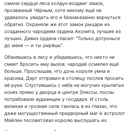
самом сердце леса колдун воздвиг замок,
прозванный Чёрным, хотя никому ещё не
удавалось увидеть его и безнаказанно вернуться
обратно. Охраняли же этот замок рыцари из
созданного чародеем ордена Аконита, лучшие из
лучших. Девиз ордена гласил: "Только дотронься
до меня — и ты умрёшь".
Обжившись в лесу и убедившись, что никто не
смеет бросить ему вызов, чародей осмелел ещё
больше. Прослышав, что дочь короля умна и
красива, Дэрт отправил в столицу послов просить
её руки. Спустившись с неба на могучих крылатых
конях прямо у дворца в центре Элиссы, послы
потребовали аудиенции у государя. И столь
великая и грозная сила таилась в их глазах, что
даже могущественный придворный маг и астролог
Майлин посоветовал королю выслушать их.