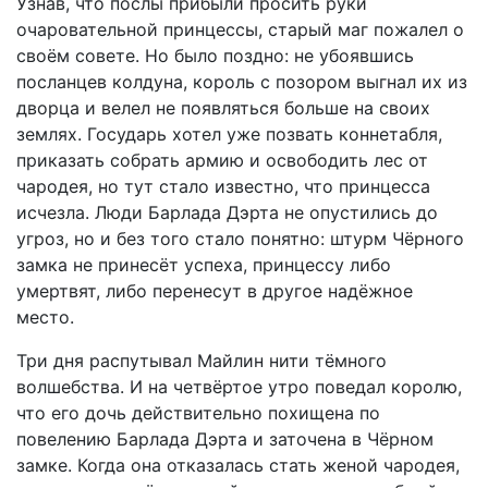
Узнав, что послы прибыли просить руки
очаровательной принцессы, старый маг пожалел о
своём совете. Но было поздно: не убоявшись
посланцев колдуна, король с позором выгнал их из
дворца и велел не появляться больше на своих
землях. Государь хотел уже позвать коннетабля,
приказать собрать армию и освободить лес от
чародея, но тут стало известно, что принцесса
исчезла. Люди Барлада Дэрта не опустились до
угроз, но и без того стало понятно: штурм Чёрного
замка не принесёт успеха, принцессу либо
умертвят, либо перенесут в другое надёжное
место.
Три дня распутывал Майлин нити тёмного
волшебства. И на четвёртое утро поведал королю,
что его дочь действительно похищена по
повелению Барлада Дэрта и заточена в Чёрном
замке. Когда она отказалась стать женой чародея,