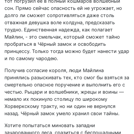
тот погрузил её в полный кошмаров волшебный
сон. Прямо сейчас опасность ей не угрожает, но
долго ли сможет сопротивляться даже столь
отважная девушка воле колдуна, предсказать
трудно. Единственная надежда, как полагает
Майлин, - это смельчак, который сможет тайно
пробраться в Чёрный замок и освободить
принцессу. Только тогда можно будет нанести удар
и по самому чародею.
Получив согласие короля, люди Майлина
принялись разыскивать тех, кто смог бы взяться за
смертельно опасное поручение и выполнить его с
честью. Рыцари и волшебники, жрецы и воины —
немало их покинуло столицу по широкому
Хорверкскому тракту, но ни один не вернулся
назад. Чёрный замок умело хранил свои тайны.
Хотите попытаться миновать западни
зачарованного леса, сразиться с беспощадными