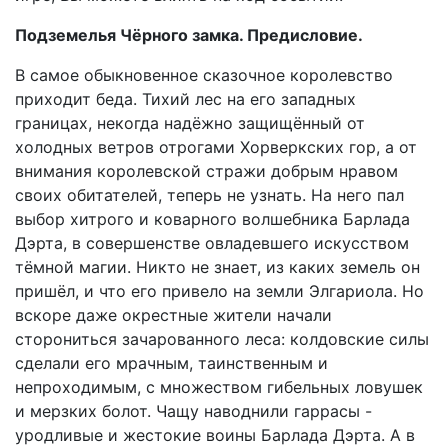
Подземелья Чёрного замка. Предисловие.
В самое обыкновенное сказочное королевство
приходит беда. Тихий лес на его западных
границах, некогда надёжно защищённый от
холодных ветров отрогами Хорверкских гор, а от
внимания королевской стражи добрым нравом
своих обитателей, теперь не узнать. На него пал
выбор хитрого и коварного волшебника Барлада
Дэрта, в совершенстве овладевшего искусством
тёмной магии. Никто не знает, из каких земель он
пришёл, и что его привело на земли Элгариола. Но
вскоре даже окрестные жители начали
сторониться зачарованного леса: колдовские силы
сделали его мрачным, таинственным и
непроходимым, с множеством гибельных ловушек
и мерзких болот. Чащу наводнили гаррасы -
уродливые и жестокие воины Барлада Дэрта. А в