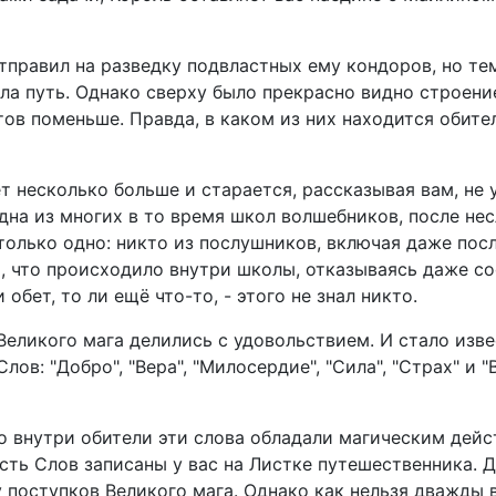
тправил на разведку подвластных ему кондоров, но те
ла путь. Однако сверху было прекрасно видно строение
ов поменьше. Правда, в каком из них находится обител
т несколько больше и старается, рассказывая вам, не 
одна из многих в то время школ волшебников, после н
лько одно: никто из послушников, включая даже посла
, что происходило внутри школы, отказываясь даже со
обет, то ли ещё что-то, - этого не знал никто.
еликого мага делились с удовольствием. И стало извес
в: "Добро", "Вера", "Милосердие", "Сила", "Страх" и 
о внутри обители эти слова обладали магическим дейс
сть Слов записаны у вас на Листке путешественника. Д
 поступков Великого мага. Однако как нельзя дважды в