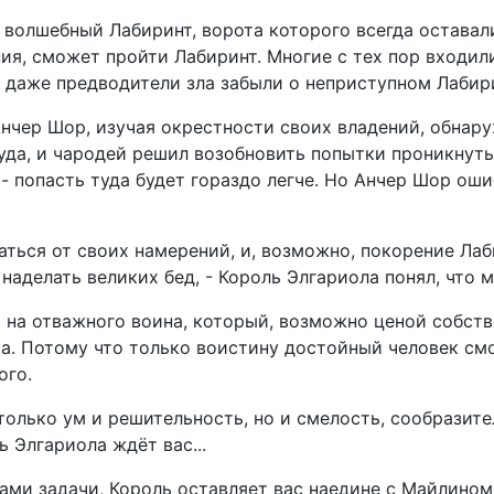
 волшебный Лабиринт, ворота которого всегда оставал
ия, сможет пройти Лабиринт. Многие с тех пор входили 
е даже предводители зла забыли о неприступном Лабир
нчер Шор, изучая окрестности своих владений, обнар
руда, и чародей решил возобновить попытки проникнуть
, - попасть туда будет гораздо легче. Но Анчер Шор ош
аться от своих намерений, и, возможно, покорение Ла
наделать великих бед, - Король Элгариола понял, что м
ь на отважного воина, который, возможно ценой собст
ха. Потому что только воистину достойный человек смо
ого.
только ум и решительность, но и смелость, сообразите
ь Элгариола ждёт вас...
ми задачи, Король оставляет вас наедине с Майлином.