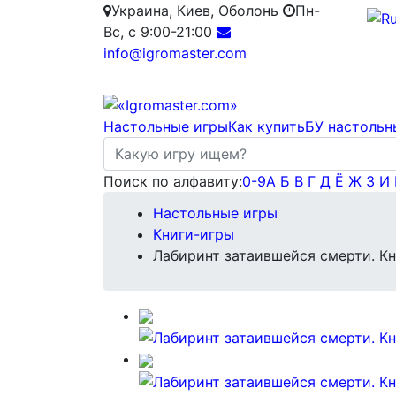
Украина, Киев, Оболонь
Пн-
Вс, с 9:00-21:00
info@igromaster.com
Настольные игры
Как купить
БУ настольн
Поиск по алфавиту:
0-9
А
Б
В
Г
Д
Ё
Ж
З
И
Настольные игры
Книги-игры
Лабиринт затаившейся смерти. Кн