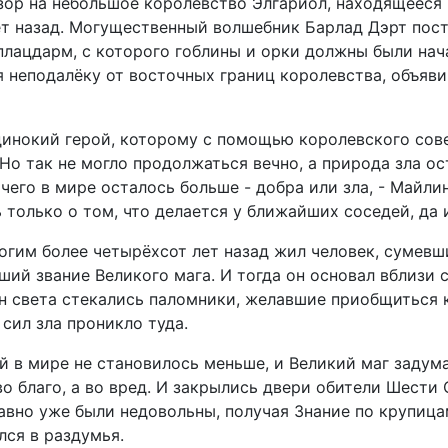
зор на небольшое королевство Элгариол, находящееся 
ет назад. Могущественный волшебник Барлад Дэрт пос
плацдарм, с которого гоблины и орки должны были нач
я неподалёку от восточных границ королевства, объяв
динокий герой, которому с помощью королевского сов
Но так не могло продолжаться вечно, а природа зла ос
чего в мире осталось больше - добра или зла, - Майл
 только о том, что делается у ближайших соседей, да
огим более четырёхсот лет назад жил человек, сумевш
ший звание Великого мага. И тогда он основал вблизи 
он света стекались паломники, желавшие приобщиться 
 сил зла проникло туда.
й в мире не становилось меньше, и Великий маг задум
 благо, а во вред. И закрылись двери обители Шести С
давно уже были недовольны, получая Знание по крупица
лся в раздумья.