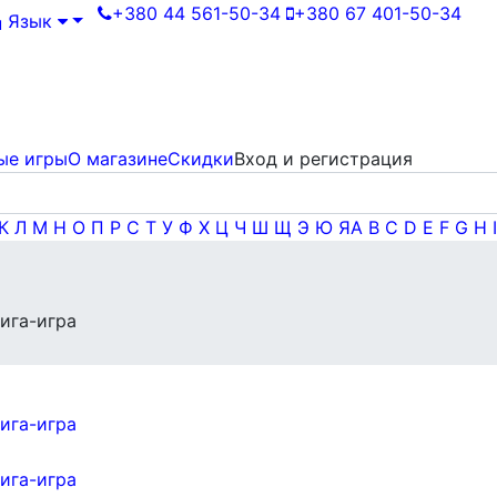
+380 44 561-50-34
+380 67 401-50-34
Язык
ые игры
О магазине
Скидки
Вход и регистрация
К
Л
М
Н
О
П
Р
С
Т
У
Ф
Х
Ц
Ч
Ш
Щ
Э
Ю
Я
A
B
C
D
E
F
G
H
I
ига-игра