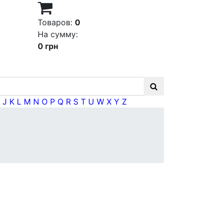
Товаров:
0
На сумму:
0 грн
J
K
L
M
N
O
P
Q
R
S
T
U
W
X
Y
Z