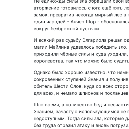
Не единожды силы зла обращали свой в
вторжение готовилось с юга ещё пять л
замок, превратив некогда мирный лес в 
один чародей - Анчер Шор - обосновалс
вокруг безбрежной пустыни.
И всякий раз судьбу Элгариола решал о
магии Майлина удавалось победить зло. 
приходили чёрные силы и куда уходили, 
королевства, так что можно было судить
Однако было хорошо известно, что немн
сокровенных ступеней Знания и получив
обитель Шести Слов, куда со всех стор
для всех, и немало шпионов и посланцев
Шло время, а количество бед и несчасти
Знанием, зачастую использующимся не во
недоступным. Тогда силы зла, которые 
без труда отразил атаку и вновь погрузи