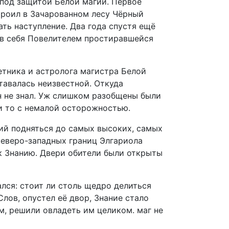
под защитой Белой магии. Первое
троил в Зачарованном лесу Чёрный
ать наступление. Два года спустя ещё
ив себя Повелителем простиравшейся
етника и астролога магистра Белой
тавалась неизвестной. Откуда
ин не знал. Уж слишком разобщены были
 и то с немалой осторожностью.
ий подняться до самых высоких, самых
северо-западных границ Элгариола
к Знанию. Двери обители были открыты
ался: стоит ли столь щедро делиться
лов, опустел её двор, Знание стало
м, решили овладеть им целиком. маг не