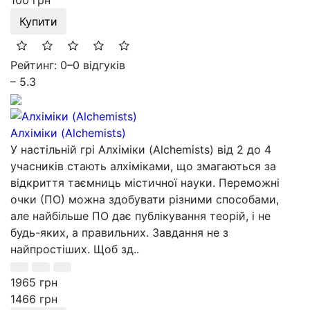
100 грн
Купити
Рейтинг: 0
–
0 відгуків
– 5.3
Алхіміки (Alchemists)
У настільній грі Алхіміки (Alchemists) від 2 до 4
учасників стають алхіміками, що змагаються за
відкриття таємниць містичної науки. Переможні
очки (ПО) можна здобувати різними способами,
але найбільше ПО дає публікування теорій, і не
будь-яких, а правильних. Завдання не з
найпростіших. Щоб зд..
1965 грн
1466 грн