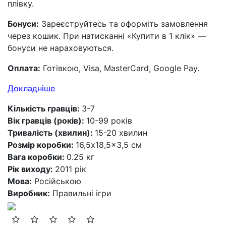
плівку.
Бонуси:
Зареєструйтесь та оформіть замовлення
через кошик. При натисканні «Купити в 1 клік» —
бонуси не нараховуються.
Оплата:
Готівкою, Visa, MasterCard, Google Pay.
Докладніше
Кількість гравців:
3-7
Вік гравців (років):
10-99 років
Тривалість (хвилин):
15-20 хвилин
Розмір коробки:
16,5x18,5x3,5 см
Вага коробки:
0.25 кг
Рік виходу:
2011 рік
Мова:
Російською
Виробник:
Правильні ігри