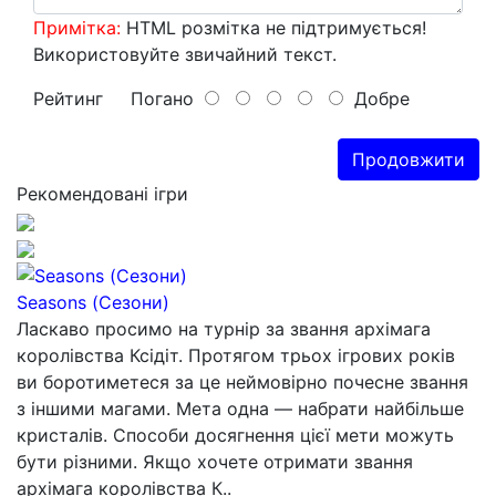
Примітка:
HTML розмітка не підтримується!
Використовуйте звичайний текст.
Рейтинг
Погано
Добре
Продовжити
Рекомендовані ігри
Seasons (Сезони)
Ласкаво просимо на турнір за звання архімага
королівства Ксідіт. Протягом трьох ігрових років
ви боротиметеся за це неймовірно почесне звання
з іншими магами. Мета одна — набрати найбільше
кристалів. Способи досягнення цієї мети можуть
бути різними. Якщо хочете отримати звання
архімага королівства К..