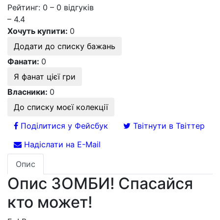
Рейтинг: 0 – 0 відгуків
– 4.4
Хочуть купити:
0
Додати до списку бажань
Фанати:
0
Я фанат цієї гри
Власники:
0
До списку моєї колекції
Поділитися у Фейсбук
Твітнути в Твіттер
Надіслати на E-Mail
Опис
Опис ЗОМБИ! Спасайся
кто может!