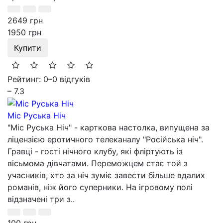
2649 грн
1950 грн
Купити
Рейтинг: 0
–
0 відгуків
– 7.3
Міс Руська Ніч
"Міс Руська Ніч" - карткова настолка, випущена за
ліцензією еротичного телеканалу "Російська ніч".
Гравці - гості нічного клубу, які фліртують із
вісьмома дівчатами. Переможцем стає той з
учасників, хто за ніч зуміє завести більше вдалих
романів, ніж його суперники. На ігровому полі
відзначені три з..