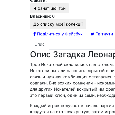
Фанати:
1
Я фанат цієї гри
Власники:
0
До списку моєї колекції
Поділитися у Фейсбук
Твітнути 
Опис
Опис Загадка Леона
Трое Искателей склонились над столом.
Искатели пытались понять скрытый в ни
связь и нужная комбинация оставались 
совпали. Вне всяких сомнений - искомы
для других Искателей вскрытый им фраг
это первый ключ, один из семи, необхо
Каждый игрок получает в начале партии 
кладутся на стол взакрытую, затем игр