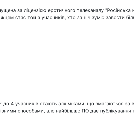
ущена за ліцензією еротичного телеканалу "Російська ніч"
жцем стає той з учасників, хто за ніч зуміє завести бі
ід 2 до 4 учасників стають алхіміками, що змагаються за
ними способами, але найбільше ПО дає публікування те