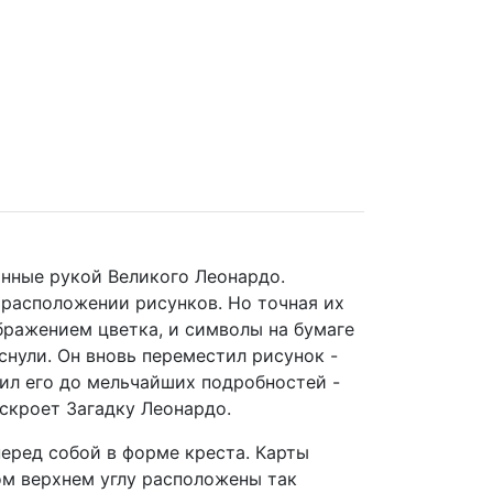
анные рукой Великого Леонардо.
 расположении рисунков. Но точная их
бражением цветка, и символы на бумаге
снули. Он вновь переместил рисунок -
ил его до мельчайших подробностей -
скроет Загадку Леонардо.
перед собой в форме креста. Карты
ом верхнем углу расположены так