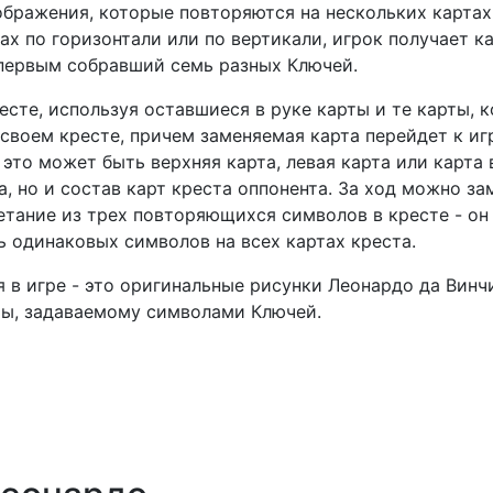
бражения, которые повторяются на нескольких картах. 
ах по горизонтали или по вертикали, игрок получает 
 первым собравший семь разных Ключей.
сте, используя оставшиеся в руке карты и те карты, к
воем кресте, причем заменяемая карта перейдет к игро
, это может быть верхняя карта, левая карта или карта
, но и состав карт креста оппонента. За ход можно за
четание из трех повторяющихся символов в кресте - о
ь одинаковых символов на всех картах креста.
я в игре - это оригинальные рисунки Леонардо да Винч
ты, задаваемому символами Ключей.