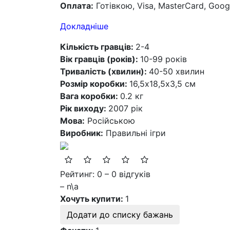
Оплата:
Готівкою, Visa, MasterCard, Goog
Докладніше
Кількість гравців:
2-4
Вік гравців (років):
10-99 років
Тривалість (хвилин):
40-50 хвилин
Розмір коробки:
16,5х18,5х3,5 см
Вага коробки:
0.2 кг
Рік виходу:
2007 рік
Мова:
Російською
Виробник:
Правильні ігри
Рейтинг: 0 – 0 відгуків
– n\a
Хочуть купити:
1
Додати до списку бажань