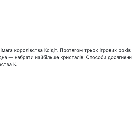
імага королівства Ксідіт. Протягом трьох ігрових рокі
дна — набрати найбільше кристалів. Способи досягненн
ства К..