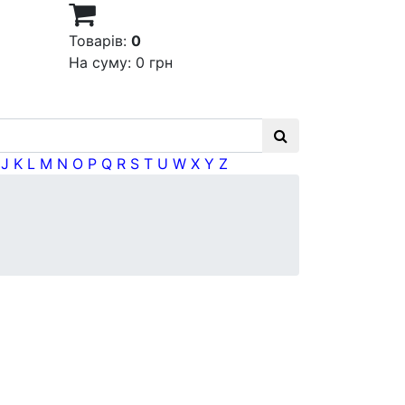
Товарів:
0
На суму:
0 грн
J
K
L
M
N
O
P
Q
R
S
T
U
W
X
Y
Z