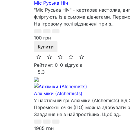
Міс Руська Ніч
"Міс Руська Ніч" - карткова настолка, вип
фліртують із вісьмома дівчатами. Перемо
На ігровому полі відзначені три з..
100 грн
Купити
Рейтинг: 0
–
0 відгуків
– 5.3
Алхіміки (Alchemists)
У настільній грі Алхіміки (Alchemists) в
Переможні очки (ПО) можна здобувати різ
Завдання не з найпростіших. Щоб зд..
1965 грн