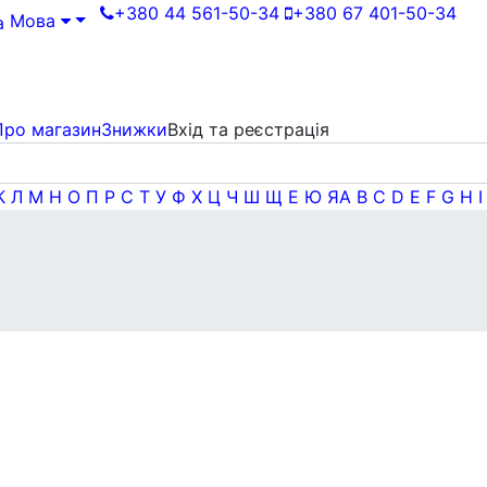
+380 44 561-50-34
+380 67 401-50-34
Мова
Про магазин
Знижки
Вхід та реєстрація
К
Л
М
Н
О
П
Р
С
Т
У
Ф
Х
Ц
Ч
Ш
Щ
Е
Ю
Я
A
B
C
D
E
F
G
H
I