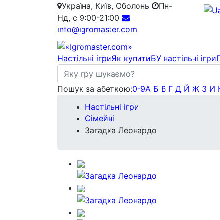
Україна, Київ, Оболонь
Пн-
Нд, с 9:00-21:00
info@igromaster.com
Настільні ігри
Як купити
БУ настільні ігри
Пошук за абеткою:
0-9
А
Б
В
Г
Д
Й
Ж
З
И
Настільні ігри
Сімейні
Загадка Леонардо