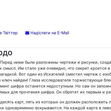
в Твіттер
Надіслати на E-Mail
рдо
 Перед ними были разложены чертежи и рисунки, созд
х смысл. Им стало уже очевидно, что секрет кроется в
загадкой. Вот один из Искателей сместил чертеж с изо
й ключ найден! Глаза исследователя торжествующе бле
мент шифра останется недоступным. Но сам он запомн
димых для прочтения шифра. Он обретет их первым и ра
десять карт, пять из которых он должен расположить 
оки одновременно вскрываются. На каждой карте в лев