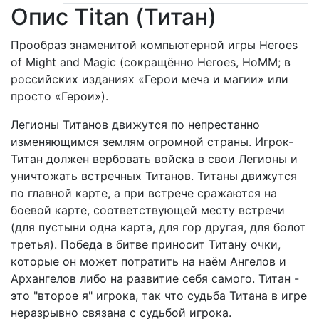
Опис Titan (Титан)
Прообраз знаменитой компьютерной игры Heroes
of Might and Magic (сокращённо Heroes, HoMM; в
российских изданиях «Герои меча и магии» или
просто «Герои»).
Легионы Титанов движутся по непрестанно
изменяющимся землям огромной страны. Игрок-
Титан должен вербовать войска в свои Легионы и
уничтожать встречных Титанов. Титаны движутся
по главной карте, а при встрече сражаются на
боевой карте, соответствующей месту встречи
(для пустыни одна карта, для гор другая, для болот
третья). Победа в битве приносит Титану очки,
которые он может потратить на наём Ангелов и
Архангелов либо на развитие себя самого. Титан -
это "второе я" игрока, так что судьба Титана в игре
неразрывно связана с судьбой игрока.