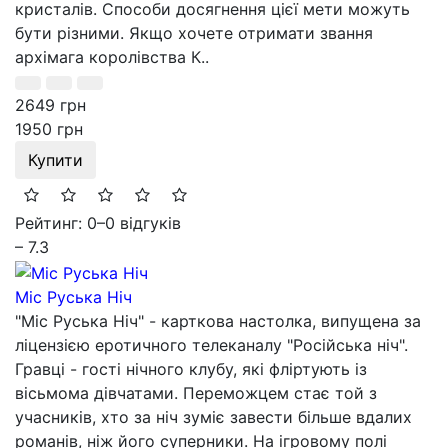
кристалів. Способи досягнення цієї мети можуть
бути різними. Якщо хочете отримати звання
архімага королівства К..
2649 грн
1950 грн
Купити
Рейтинг: 0
–
0 відгуків
– 7.3
Міс Руська Ніч
"Міс Руська Ніч" - карткова настолка, випущена за
ліцензією еротичного телеканалу "Російська ніч".
Гравці - гості нічного клубу, які фліртують із
вісьмома дівчатами. Переможцем стає той з
учасників, хто за ніч зуміє завести більше вдалих
романів, ніж його суперники. На ігровому полі