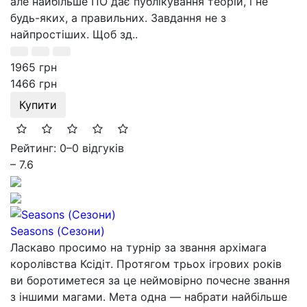
але найбільше ПО дає публікування теорій, і не
будь-яких, а правильних. Завдання не з
найпростіших. Щоб зд..
1965 грн
1466 грн
Купити
Рейтинг: 0
–
0 відгуків
– 7.6
Seasons (Сезони)
Ласкаво просимо на турнір за звання архімага
королівства Ксідіт. Протягом трьох ігрових років
ви боротиметеся за це неймовірно почесне звання
з іншими магами. Мета одна — набрати найбільше