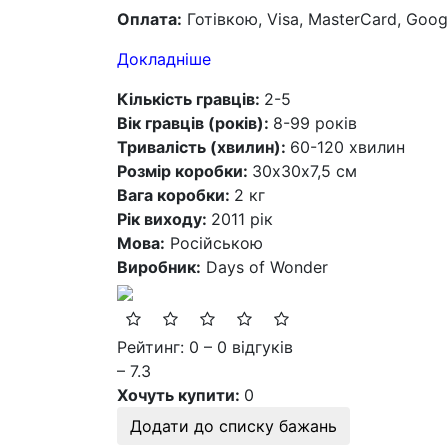
Оплата:
Готівкою, Visa, MasterCard, Goog
Докладніше
Кількість гравців:
2-5
Вік гравців (років):
8-99 років
Тривалість (хвилин):
60-120 хвилин
Розмір коробки:
30х30х7,5 см
Вага коробки:
2 кг
Рік виходу:
2011 рік
Мова:
Російською
Виробник:
Days of Wonder
Рейтинг: 0 – 0 відгуків
– 7.3
Хочуть купити:
0
Додати до списку бажань