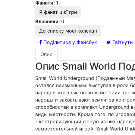
Фанати:
1
Я фанат цієї гри
Власники:
0
До списку моєї колекції
Поділитися у Фейсбук
Твітнути 
Опис
Опис Small World По
Small World Underground (Подземный Мал
остался неизменным: выступая в роли б
народов, которые по воле истории так ж
народы и захватывают земли, за контро
способностей в комплект Underground вх
виды местности. Кроме того, по игров
- контролирующий любую из них народ 
самостоятельной игрой, Small World Un