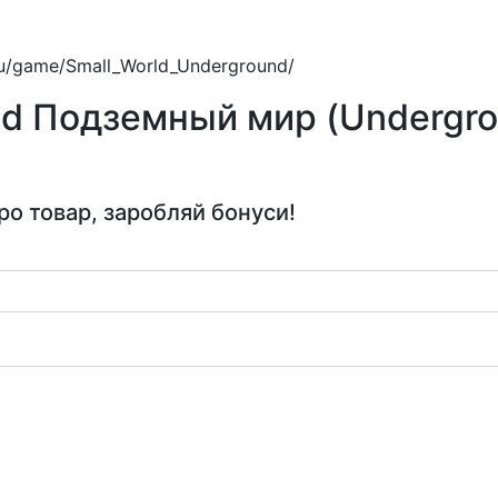
.ru/game/Small_World_Underground/
rld Подземный мир (Undergr
ро товар, заробляй бонуси!