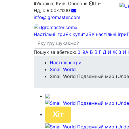
Україна, Київ, Оболонь
Пн-
Нд, с 9:00-21:00
info@igromaster.com
Настільні ігри
Як купити
БУ настільні ігри
Пошук за абеткою:
0-9
А
Б
В
Г
Д
Й
Ж
З
И
Настільні ігри
Small World
Small World Подземный мир (Unde