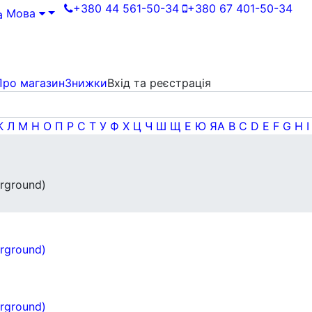
+380 44 561-50-34
+380 67 401-50-34
Мова
Про магазин
Знижки
Вхід та реєстрація
К
Л
М
Н
О
П
Р
С
Т
У
Ф
Х
Ц
Ч
Ш
Щ
Е
Ю
Я
A
B
C
D
E
F
G
H
I
rground)