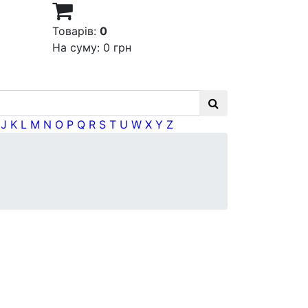
Товарів:
0
На суму:
0 грн
J
K
L
M
N
O
P
Q
R
S
T
U
W
X
Y
Z