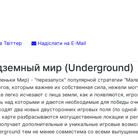
в Твіттер
Надіслати на E-Mail
дземный мир (Underground)
еньки Мир) - "перезапуск" популярной стратегии "Мал
огов, которым важнее их собственная сила, нежели мо
е легко исчезают с лица земли, как и появляются, игр
ль над которыми и даются необходимые для победы оч
одят два новых двусторонних игровых поля (по одной ка
ой карте разбрасываются могущественные локации и р
получает дополнительные и уникальные игровые возмо
derground тем не менее совместима со всеми выпущенн