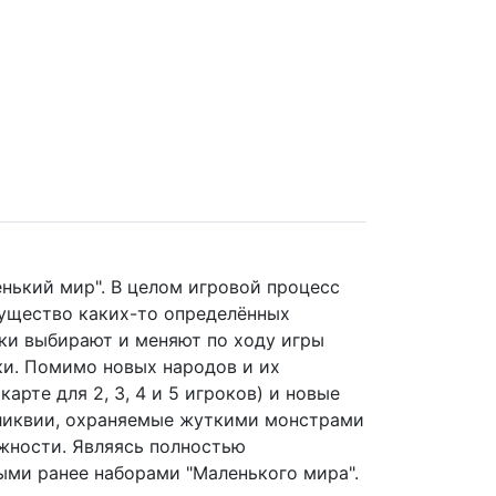
енький мир". В целом игровой процесс
гущество каких-то определённых
оки выбирают и меняют по ходу игры
ки. Помимо новых народов и их
рте для 2, 3, 4 и 5 игроков) и новые
еликвии, охраняемые жуткими монстрами
жности. Являясь полностью
ыми ранее наборами "Маленького мира".