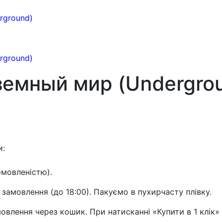
земный мир (Undergro
и:
омовленістю).
 замовлення (до 18:00). Пакуємо в пухирчасту плівку.
влення через кошик. При натисканні «Купити в 1 клік»