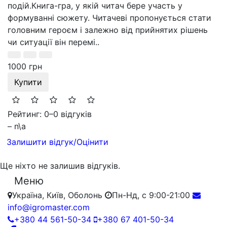
подій.Книга-гра, у якій читач бере участь у
формуванні сюжету. Читачеві пропонується стати
головним героєм і залежно від прийнятих рішень
чи ситуації він перемі..
1000 грн
Купити
Рейтинг: 0
–
0 відгуків
– n\a
Залишити відгук/Оцінити
Ще ніхто не залишив відгуків.
Меню
Україна, Київ, Оболонь
Пн-Нд, с 9:00-21:00
info@igromaster.com
+380 44 561-50-34
+380 67 401-50-34