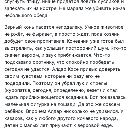
спугнуть птицу, иначе придётся ловить сусликов и
запекать их на костре. Не марала же убивать из-за
небольшого обеда.
Верный конь пасется неподалеку. Умное животное,
не ржёт, не фыркает, а просто ждет, пока хозяин
добудет свое пропитание. Кочевник уже готов был
выстрелить, как услышал посторонний шум. Кто-то
скачет верхом, и звук приближается. Что-то
подсказало охотнику, что спокойно пообедать
сегодня не удастся. Алдар Косе привык доверять
своим чувствам, которые ни разу его не
подводили. Поэтому он убрал лук и стрелы
(куропатке, сегодня, определенно, везет) и стал
ждать приближающегося всадника. Вот показалась
маленькая фигурка на лошади. Да это же совсем
ребёнок! Впрочем Алдар нисколько не удивился. У
казахов, как у любого другого кочевого народа,
детей с малых лет приучают к верховой езде.