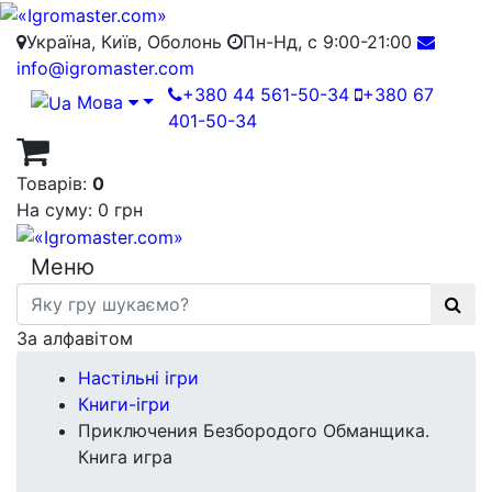
Україна, Київ, Оболонь
Пн-Нд, с 9:00-21:00
info@igromaster.com
+380 44 561-50-34
+380 67
Мова
401-50-34
Товарів:
0
На суму:
0 грн
Меню
За алфавітом
Настільні ігри
Книги-ігри
Приключения Безбородого Обманщика.
Книга игра