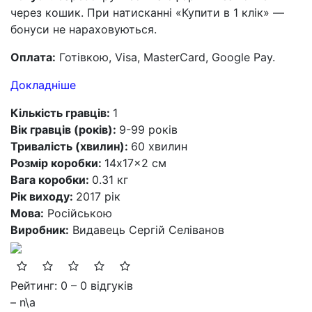
через кошик. При натисканні «Купити в 1 клік» —
бонуси не нараховуються.
Оплата:
Готівкою, Visa, MasterCard, Google Pay.
Докладніше
Кількість гравців:
1
Вік гравців (років):
9-99 років
Тривалість (хвилин):
60 хвилин
Розмір коробки:
14x17x2 см
Вага коробки:
0.31 кг
Рік виходу:
2017 рік
Мова:
Російською
Виробник:
Видавець Сергій Селіванов
Рейтинг: 0 – 0 відгуків
– n\a