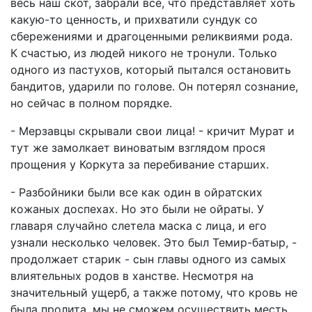
весь наш скот, забрали все, что представляет хоть
какую-то ценность, и прихватили сундук со
сбережениями и драгоценными реликвиями рода.
К счастью, из людей никого не тронули. Только
одного из пастухов, который пытался остановить
бандитов, ударили по голове. Он потерял сознание,
но сейчас в полном порядке.
- Мерзавцы скрывали свои лица! - кричит Мурат и
тут же замолкает виноватым взглядом прося
прощения у Коркута за перебивание старших.
- Разбойники были все как один в ойратских
кожаных доспехах. Но это были не ойраты. У
главаря случайно слетела маска с лица, и его
узнали несколько человек. Это был Темир-батыр, -
продолжает старик - сын главы одного из самых
влиятельных родов в ханстве. Несмотря на
значительный ущерб, а также потому, что кровь не
была пролита, мы не сможем осуществить месть.