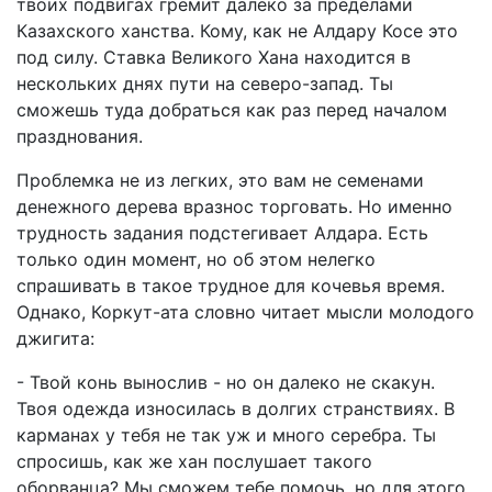
твоих подвигах гремит далеко за пределами
Казахского ханства. Кому, как не Алдару Косе это
под силу. Ставка Великого Хана находится в
нескольких днях пути на северо-запад. Ты
сможешь туда добраться как раз перед началом
празднования.
Проблемка не из легких, это вам не семенами
денежного дерева вразнос торговать. Но именно
трудность задания подстегивает Алдара. Есть
только один момент, но об этом нелегко
спрашивать в такое трудное для кочевья время.
Однако, Коркут-ата словно читает мысли молодого
джигита:
- Твой конь вынослив - но он далеко не скакун.
Твоя одежда износилась в долгих странствиях. В
карманах у тебя не так уж и много серебра. Ты
спросишь, как же хан послушает такого
оборванца? Мы сможем тебе помочь, но для этого