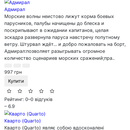
Адмирал
Морские волны неистово лижут корма боевых
парусников, палубы начищены до блеска и
поскрипывают в ожидании капитанов, целая
эскадра развернула паруса навстречу попутному
ветру. Штурвал ждёт... и добро пожаловать на борт,
Адмирал:позволяет разыгрывать огромное
количество сценариев морских сражений;пра..
997 грн
Купити
Рейтинг: 0
–
0 відгуків
– 6.9
Кварто (Quarto)
Кварто (Quarto) являє собою вдосконалені