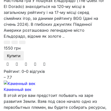
Настільна гра У пошуках Ельдорадо (The Quest for
El Dorado) знаходиться на 120-му місці в
загальному рейтингу і на 17-му місці серед
сімейних ігор, за даними рейтингу BGG (дані на
січень 2024). В глибоких джунглях Південної
Америки розташовано легендарне місто
Ельдорадо, відоме як золоте ..
1550 грн
Купити
Рейтинг: 0
–
0 відгуків
– 7.7
Каменный век
В этой игре вам предстоит побывать на заре
развития Земли. Взяв под свое начало одно из
первобытных племен, вы будете собирать ресурсы,