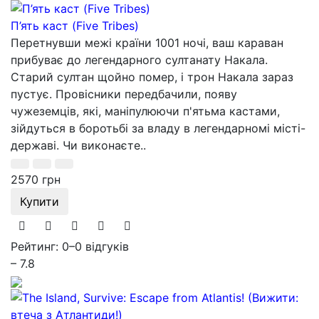
П’ять каст (Five Tribes)
Перетнувши межі країни 1001 ночі, ваш караван
прибуває до легендарного султанату Накала.
Старий султан щойно помер, і трон Накала зараз
пустує. Провісники передбачили, появу
чужеземців, які, маніпулюючи п'ятьма кастами,
зійдуться в боротьбі за владу в легендарномі місті-
державі. Чи виконаєте..
2570 грн
Купити
Рейтинг: 0
–
0 відгуків
– 7.8