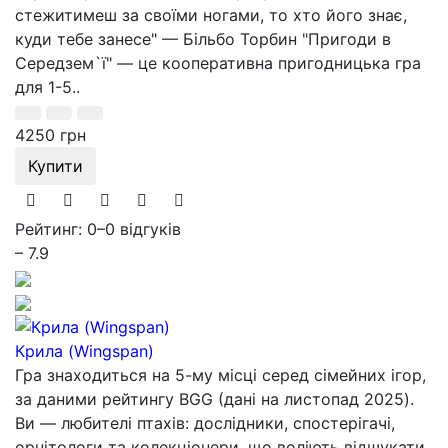
стежитимеш за своїми ногами, то хто його знає,
куди тебе занесе" — Більбо Торбин "Пригоди в
Середзем`ї" — це кооперативна пригодницька гра
для 1-5..
4250 грн
Купити
Рейтинг: 0
–
0 відгуків
– 7.9
Крила (Wingspan)
Гра знаходиться на 5-му місці серед сімейних ігор,
за даними рейтингу BGG (дані на листопад 2025).
Ви — любителі птахів: дослідники, спостерігачі,
орнітологи та колекціонери, що воліють відшукати