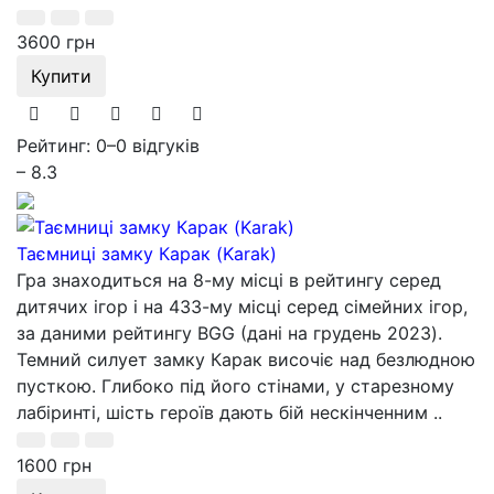
3600 грн
Купити
Рейтинг: 0
–
0 відгуків
– 8.3
Таємниці замку Карак (Karak)
Гра знаходиться на 8-му місці в рейтингу серед
дитячих ігор і на 433-му місці серед сімейних ігор,
за даними рейтингу BGG (дані на грудень 2023).
Темний силует замку Карак височіє над безлюдною
пусткою. Глибоко під його стінами, у старезному
лабіринті, шість героїв дають бій нескінченним ..
1600 грн