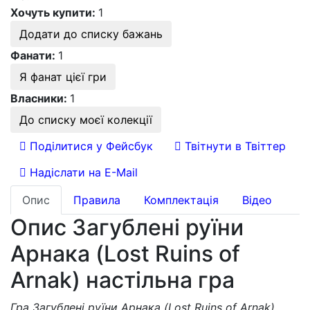
Хочуть купити:
1
Додати до списку бажань
Фанати:
1
Я фанат цієї гри
Власники:
1
До списку моєї колекції
Поділитися у Фейсбук
Твітнути в Твіттер
Надіслати на E-Mail
Опис
Правила
Комплектація
Відео
Опис Загублені руїни
Арнака (Lost Ruins of
Arnak) настільна гра
Гра Загублені руїни Арнака (Lost Ruins of Arnak)