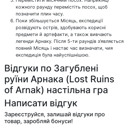
Перемістити місячний посох. Наприкінці
кожного раунду перемістіть посох, щоб
позначити плин часу.
Поки збільшується Місяць, експедиції
розвідують острів, здобувають корисні
предмети й артефакти, а також вивчають
легенди Арнаку. Після 5-ти раундів з’являється
повний Місяць і настає час визначати, чия
експедиція була найуспішнішою.
Відгуки по Загублені
руїни Арнака (Lost Ruins
of Arnak) настільна гра
Написати відгук
Зареєструйся, залишай відгуки про
товар, заробляй бонуси!