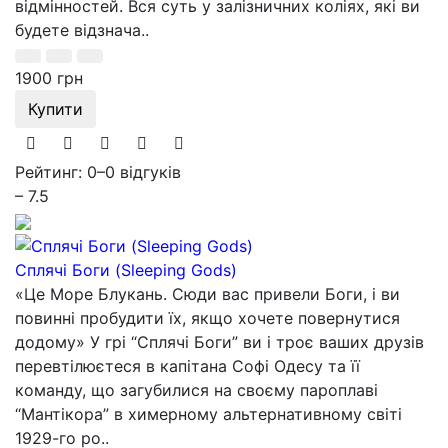
відмінностей. Вся суть у залізничних коліях, які ви
будете відзнача..
1900 грн
Купити
Рейтинг: 0
–
0 відгуків
– 7.5
Сплячі Боги (Sleeping Gods)
«Це Море Блукань. Сюди вас привели Боги, і ви
повинні пробудити їх, якщо хочете повернутися
додому» У грі “Сплячі Боги” ви і троє ваших друзів
перевтілюєтеся в капітана Софі Одесу та її
команду, що загубилися на своєму пароплаві
“Мантікора” в химерному альтернативному світі
1929-го ро..