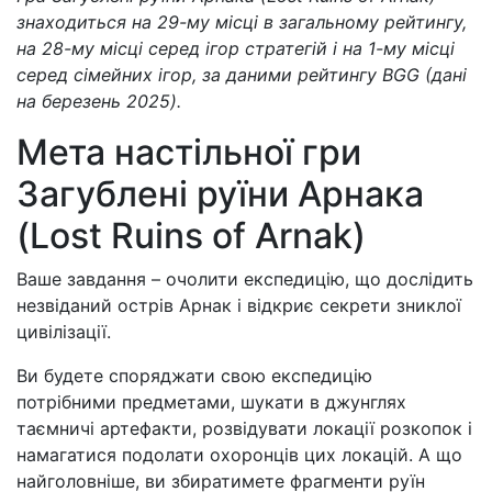
знаходиться на 29-му місці в загальному рейтингу,
на 28-му місці серед ігор стратегій і на 1-му місці
серед сімейних ігор, за даними рейтингу BGG (дані
на березень 2025).
Мета настільної гри
Загублені руїни Арнака
(Lost Ruins of Arnak)
Ваше завдання – очолити експедицію, що дослідить
незвіданий острів Арнак і відкриє секрети зниклої
цивілізації.
Ви будете споряджати свою експедицію
потрібними предметами, шукати в джунглях
таємничі артефакти, розвідувати локації розкопок і
намагатися подолати охоронців цих локацій. А що
найголовніше, ви збиратимете фрагменти руїн