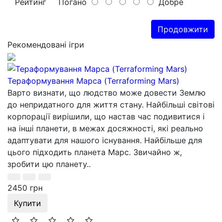
Рейтинг
Погано
Добре
Продовжити
Рекомендовані ігри
Тераформування Марса (Terraforming Mars)
Варто визнати, що людство може довести Землю
до непридатного для життя стану. Найбільші світові
корпорації вирішили, що настав час подивитися і
на інші планети, в межах досяжності, які реально
адаптувати для нашого існування. Найбільше для
цього підходить планета Марс. Звичайно ж,
зробити цю планету..
2450 грн
Купити