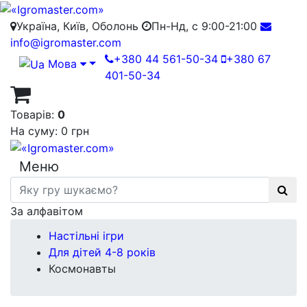
Україна, Київ, Оболонь
Пн-Нд, с 9:00-21:00
info@igromaster.com
+380 44 561-50-34
+380 67
Мова
401-50-34
Товарів:
0
На суму:
0 грн
Меню
За алфавітом
Настільні ігри
Для дітей 4-8 років
Космонавты