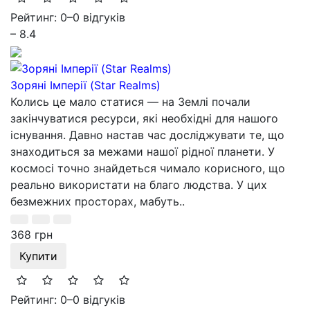
Рейтинг: 0
–
0 відгуків
– 8.4
Зоряні Імперії (Star Realms)
Колись це мало статися — на Землі почали
закінчуватися ресурси, які необхідні для нашого
існування. Давно настав час досліджувати те, що
знаходиться за межами нашої рідної планети. У
космосі точно знайдеться чимало корисного, що
реально використати на благо людства. У цих
безмежних просторах, мабуть..
368 грн
Купити
Рейтинг: 0
–
0 відгуків