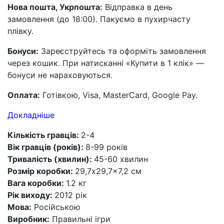
Нова пошта, Укрпошта:
Відправка в день
замовлення (до 18:00). Пакуємо в пухирчасту
плівку.
Бонуси:
Зареєструйтесь та оформіть замовлення
через кошик. При натисканні «Купити в 1 клік» —
бонуси не нараховуються.
Оплата:
Готівкою, Visa, MasterCard, Google Pay.
Докладніше
Кількість гравців:
2-4
Вік гравців (років):
8-99 років
Тривалість (хвилин):
45-60 хвилин
Розмір коробки:
29,7x29,7x7,2 см
Вага коробки:
1.2 кг
Рік виходу:
2012 рік
Мова:
Російською
Виробник:
Правильні ігри