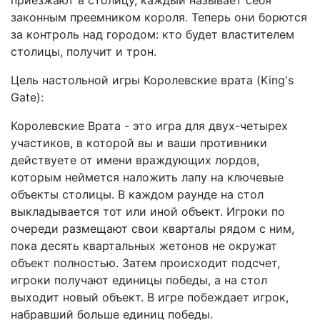
законным преемником короля. Теперь они борются
зa контроль над городом: кто будет властителем
столицы, получит и трон.
Цель настольной игры Королевские врата (King's
Gate):
Королевские Врата - это игра для двух-четырех
участиков, в которой вы и ваши противники
действуете от имени враждующих лордов,
которым неймется наложить лапу на ключевые
объекты столицы. В каждом раунде на стол
выкладывается тот или иной объект. Игроки по
очереди размещают свои кварталы рядом с ним,
пока десять квартальных жетонов не окружат
объект полностью. Затем происходит подсчет,
игроки получают единицы победы, а на стол
выходит новый объект. В игре побеждает игрок,
набравший больше единиц победы.