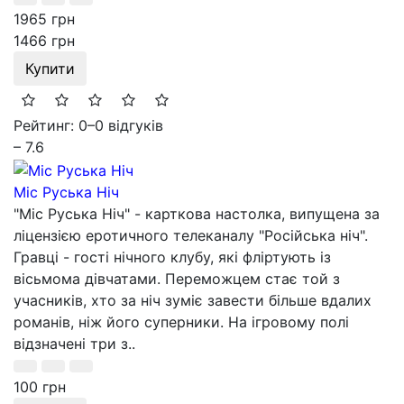
1965 грн
1466 грн
Купити
Рейтинг: 0
–
0 відгуків
– 7.6
Міс Руська Ніч
"Міс Руська Ніч" - карткова настолка, випущена за
ліцензією еротичного телеканалу "Російська ніч".
Гравці - гості нічного клубу, які фліртують із
вісьмома дівчатами. Переможцем стає той з
учасників, хто за ніч зуміє завести більше вдалих
романів, ніж його суперники. На ігровому полі
відзначені три з..
100 грн