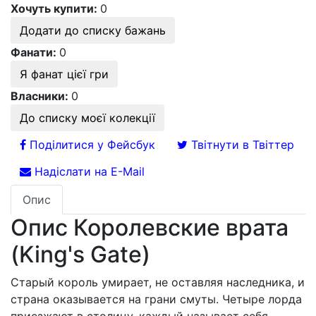
Хочуть купити:
0
Додати до списку бажань
Фанати:
0
Я фанат цієї гри
Власники:
0
До списку моєї колекції
Поділитися у Фейсбук
Твітнути в Твіттер
Надіслати на E-Mail
Опис
Опис Королевские врата
(King's Gate)
Старый король умирает, не оставляя наследника, и
страна оказывается на грани смуты. Четыре лорда
приезжают в столицу, каждый называет себя