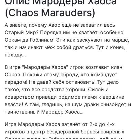
Опис Мародёры Хаоса
(Chaos Marauders)
А знаете, почему Хаос ещё не захватил весь
Старый Мир? Порядка им не хватает, особенно
Оркам да Гоблинам. Эти как заскучают на марше,
так и начинают меж собой драться. Тут и конец
походу...
В игре "Мародеры Хаоса" игрок возглавит клан
Орков. Покажи этому сброду, кто командует
парадом! Не давай себя остановить! Тут дело
такое, что все средства хороши. Силой и
коварством приведи родимое племя к вершине
власти! А там, глядишь, на шум драки снизойдет и
таинственный Мародер Хаоса...
Игра Мародеры Хаоса затянет от 2-х до 4-х
игроков в центр безудержной борьбы свирепых