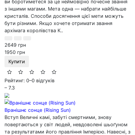
ви боротиметеся за це неймовірно почесне звання
з іншими магами. Мета одна — набрати найбільше
кристалів. Способи досягнення цієї мети можуть
бути різними. Якщо хочете отримати звання
архімага королівства К..
2649 грн
1950 грн
Купити
Рейтинг: 0
–
0 відгуків
– 7.3
Вранішнє сонце (Rising Sun)
Вступ Величні камі, забуті смертними, знову
повертаються у світ людей, невдоволені шьоґуном
та результатами його правління Імперією. Навесні, з