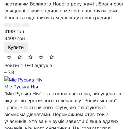
настанням Великого Нового року, камі зібрали свої
священні клани з єдиною метою: повернути землі
Японії та відновити там давні духовні традиції...
4199 грн
3400 грн
Купити
Рейтинг: 0
–
0 відгуків
– 7.8
Міс Руська Ніч
"Міс Руська Ніч" - карткова настолка, випущена за
ліцензією еротичного телеканалу "Російська ніч".
Гравці - гості нічного клубу, які фліртують із
вісьмома дівчатами. Переможцем стає той з
учасників, хто за ніч зуміє завести більше вдалих
романів, ніж його суперники. На ігровому полі