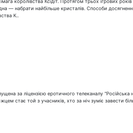
імага королівства Ксідіт. Протягом трьох ігрових рокі
дна — набрати найбільше кристалів. Способи досягненн
ства К..
ущена за ліцензією еротичного телеканалу "Російська ніч"
жцем стає той з учасників, хто за ніч зуміє завести бі