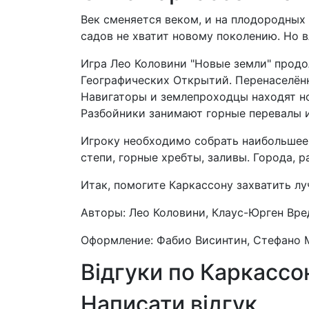
Век сменяется веком, и на плодородных 
садов не хватит новому поколению. Но в
Игра Лео Коловини "Новые земли" продо
Географических Открытий. Перенаселённ
Навигаторы и землепроходцы находят но
Разбойники занимают горные перевалы и
Игроку необходимо собрать наибольшее 
степи, горные хребты, заливы. Города, 
Итак, помогите Каркассону захватить лу
Авторы: Лео Коловини, Клаус-Юрген Вре
Оформление: Фабио Висинтин, Стефано
Відгуки по Каркасс
Написати відгук