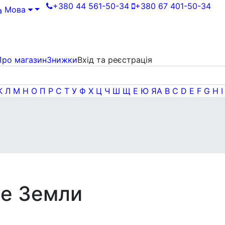
+380 44 561-50-34
+380 67 401-50-34
Мова
Про магазин
Знижки
Вхід та реєстрація
К
Л
М
Н
О
П
Р
С
Т
У
Ф
Х
Ц
Ч
Ш
Щ
Е
Ю
Я
A
B
C
D
E
F
G
H
I
е Земли