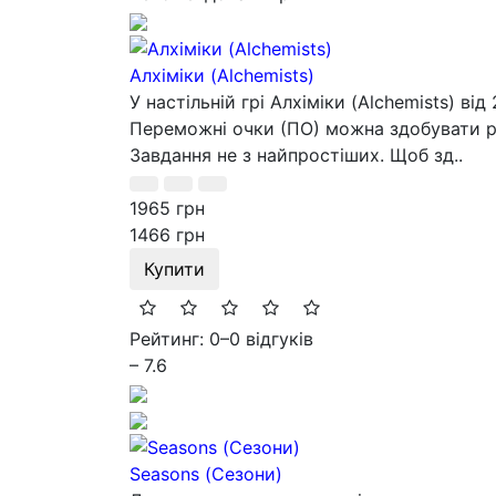
Алхіміки (Alchemists)
У настільній грі Алхіміки (Alchemists) в
Переможні очки (ПО) можна здобувати різ
Завдання не з найпростіших. Щоб зд..
1965 грн
1466 грн
Купити
Рейтинг: 0
–
0 відгуків
– 7.6
Seasons (Сезони)