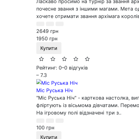
Ласкаво просимо на турнір за звання арх
почесне звання з іншими магами. Мета о
хочете отримати звання архімага королів
2649 грн
1950 грн
Купити
Рейтинг: 0
–
0 відгуків
– 7.3
Міс Руська Ніч
"Міс Руська Ніч" - карткова настолка, вип
фліртують із вісьмома дівчатами. Перемо
На ігровому полі відзначені три з..
100 грн
Купити