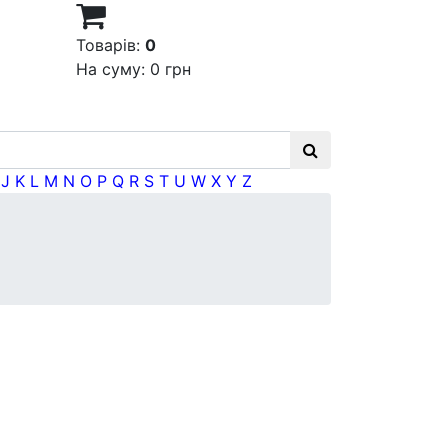
Товарів:
0
На суму:
0 грн
J
K
L
M
N
O
P
Q
R
S
T
U
W
X
Y
Z