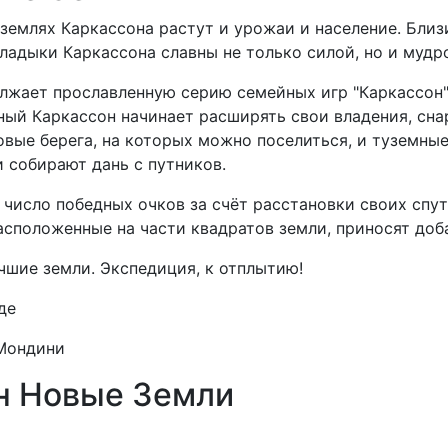
землях Каркассона растут и урожаи и население. Близи
ладыки Каркассона славны не только силой, но и мудро
лжает прославленную серию семейных игр "Каркассон"
ый Каркассон начинает расширять свои владения, сна
вые берега, на которых можно поселиться, и туземные
 собирают дань с путников.
число победных очков за счёт расстановки своих спут
расположенные на части квадратов земли, приносят доб
чшие земли. Экспедиция, к отплытию!
де
 Мондини
он Новые Земли