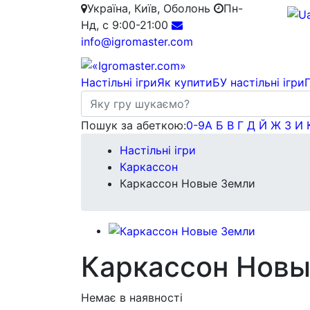
Україна, Київ, Оболонь
Пн-
Нд, с 9:00-21:00
info@igromaster.com
Настільні ігри
Як купити
БУ настільні ігри
Пошук за абеткою:
0-9
А
Б
В
Г
Д
Й
Ж
З
И
Настільні ігри
Каркассон
Каркассон Новые Земли
Каркассон Новы
Немає в наявності