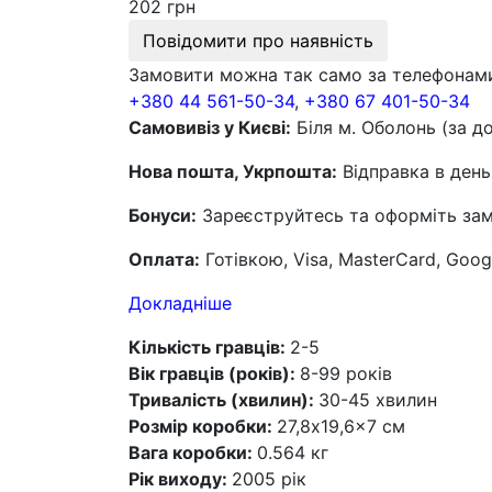
202 грн
Повідомити про наявність
Замовити можна так само за телефонам
+380 44 561-50-34
,
+380 67 401-50-34
Самовивіз у Києві:
Біля м. Оболонь (за д
Нова пошта, Укрпошта:
Відправка в день
Бонуси:
Зареєструйтесь та оформіть замо
Оплата:
Готівкою, Visa, MasterCard, Goog
Докладніше
Кількість гравців:
2-5
Вік гравців (років):
8-99 років
Тривалість (хвилин):
30-45 хвилин
Розмір коробки:
27,8x19,6x7 см
Вага коробки:
0.564 кг
Рік виходу:
2005 рік