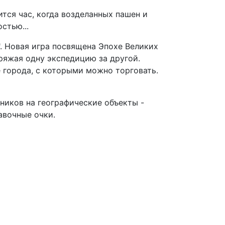
тся час, когда возделанных пашен и
стью...
. Новая игра посвящена Эпохе Великих
ряжая одну экспедицию за другой.
 города, с которыми можно торговать.
ников на географические объекты -
авочные очки.