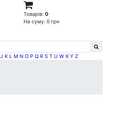
Товарів:
0
На суму:
0 грн
J
K
L
M
N
O
P
Q
R
S
T
U
W
X
Y
Z