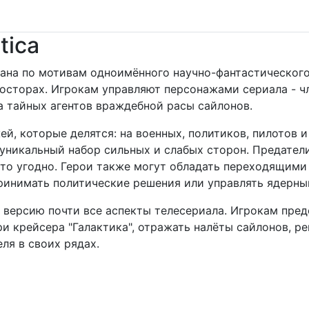
tica
оздана по мотивам одноимённого научно-фантастическог
росторах. Игрокам управляют персонажами сериала - 
за тайных агентов враждебной расы сайлонов.
ей, которые делятся: на военных, политиков, пилотов
 уникальный набор сильных и слабых сторон. Предате
кто угодно. Герои также могут обладать переходящими
ринимать политические решения или управлять ядерны
 версию почти все аспекты телесериала. Игрокам пре
 крейсера "Галактика", отражать налёты сайлонов, р
ля в своих рядах.