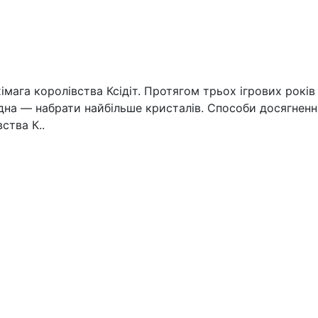
імага королівства Ксідіт. Протягом трьох ігрових рокі
дна — набрати найбільше кристалів. Способи досягненн
ства К..