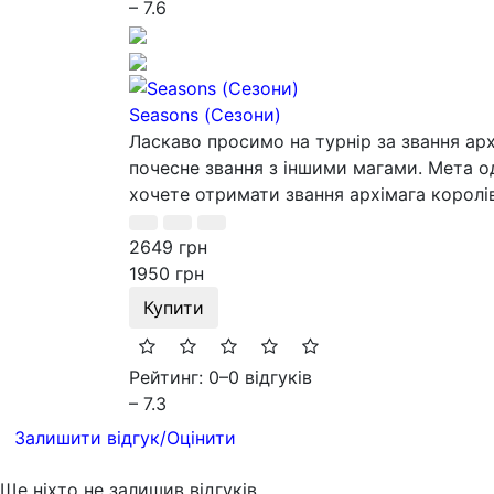
– 7.6
Seasons (Сезони)
Ласкаво просимо на турнір за звання арх
почесне звання з іншими магами. Мета о
хочете отримати звання архімага королів
2649 грн
1950 грн
Купити
Рейтинг: 0
–
0 відгуків
– 7.3
Залишити відгук/Оцінити
Ще ніхто не залишив відгуків.