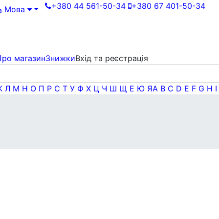
+380 44 561-50-34
+380 67 401-50-34
Мова
Про магазин
Знижки
Вхід та реєстрація
К
Л
М
Н
О
П
Р
С
Т
У
Ф
Х
Ц
Ч
Ш
Щ
Е
Ю
Я
A
B
C
D
E
F
G
H
I