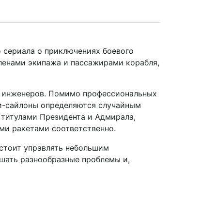
о сериала о приключениях боевого
членами экипажа и пассажирами корабля,
 и инженеров. Помимо профессиональных
ли-сайлоны определяются случайным
 титулами Президента и Адмирала,
ми ракетами соответственно.
дстоит управлять небольшим
ешать разнообразные проблемы и,