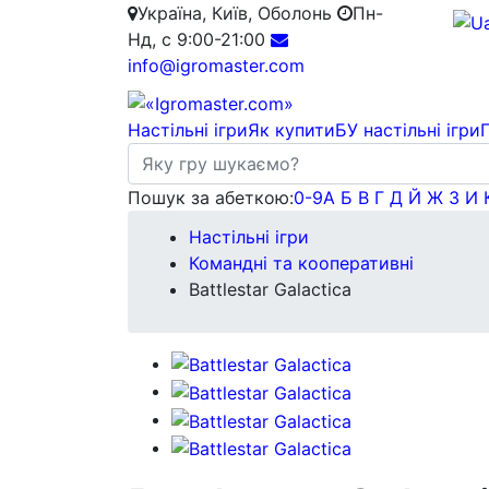
Україна, Київ, Оболонь
Пн-
Нд, с 9:00-21:00
info@igromaster.com
Настільні ігри
Як купити
БУ настільні ігри
Пошук за абеткою:
0-9
А
Б
В
Г
Д
Й
Ж
З
И
Настільні ігри
Командні та кооперативні
Battlestar Galactica