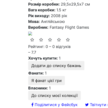
Розмір коробки:
29,5x29,5х7 см
Вага коробки:
1.5 кг
Рік виходу:
2008 рік
Мова:
Англійською
Виробник:
Fantasy Flight Games
Рейтинг: 0 – 0 відгуків
– 7.7
Хочуть купити:
1
Додати до списку бажань
Фанати:
1
Я фанат цієї гри
Власники:
1
До списку моєї колекції
Поділитися у Фейсбук
Твітнути 