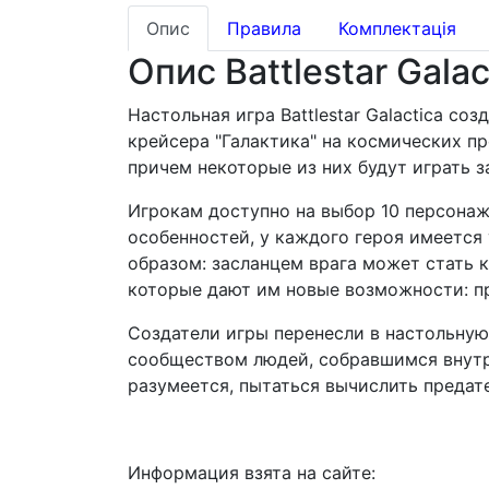
Опис
Правила
Комплектація
Опис Battlestar Galac
Настольная игра Battlestar Galactica с
крейсера "Галактика" на космических п
причем некоторые из них будут играть 
Игрокам доступно на выбор 10 персонаж
особенностей, у каждого героя имеется
образом: засланцем врага может стать 
которые дают им новые возможности: п
Создатели игры перенесли в настольную
сообществом людей, собравшимся внутри
разумеется, пытаться вычислить предате
Информация взята на сайте: