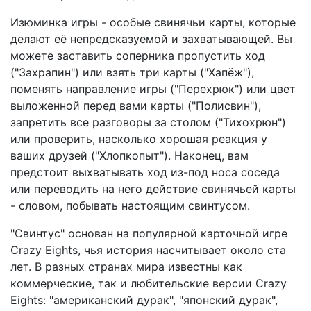
Изюминка игры - особые свинячьи карты, которые
делают её непредсказуемой и захватывающей. Вы
можете заставить соперника пропустить ход
("Захрапин") или взять три карты ("Хапёж"),
поменять направление игры ("Перехрюк") или цвет
выложенной перед вами карты ("Полисвин"),
запретить все разговоры за столом ("Тихохрюн")
или проверить, насколько хорошая реакция у
ваших друзей ("Хлопкопыт"). Наконец, вам
предстоит выхватывать ход из-под носа соседа
или переводить на него действие свинячьей карты
- словом, побывать настоящим свинтусом.
"Свинтус" основан на популярной карточной игре
Crazy Eights, чья история насчитывает около ста
лет. В разных странах мира известны как
коммерческие, так и любительские версии Crazy
Eights: "американский дурак", "японский дурак",