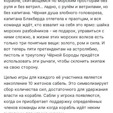
корабле, скитающемся по морским просторам без
руля и без ветрил... ладно, с рулём и ветрилами, но
без капитана. Чёрная душа злобного головореза,
капитана Блэкберда отлетела к праотцам, и вся
команда ждёт, кто взвалит на себя это ярмо: шайка
морских разбойников - не подарок, управиться с
ними сложно, в жизни этих морских волков есть
только три понятные вещи: золото, ром и сила. И
вот теперь пяти претендентам на астролябию,
пистоль и треуголку Чёрной Бороды придётся
использовать эти рычаги, чтобы склонить экипаж
на свою сторону.
Целью игры для каждого её участника является
накопление 10 жетонов сабель. Это символизирует
сбор количества сил, достаточного для удержания
власти на корабле. Сабли у игрока появляются,
когда он приобретает поддержку определённых
членов команды или когда корабль идёт неким