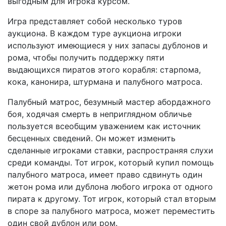
выгодным для игрока курсом.
Игра представляет собой несколько туров
аукциона. В каждом туре аукциона игроки
используют имеющиеся у них запасы дублонов и
рома, чтобы получить поддержку пяти
выдающихся пиратов этого корабля: старпома,
кока, канонира, штурмана и палубного матроса.
Палубный матрос, безумный мастер абордажного
боя, ходячая смерть в неприглядном обличье
пользуется всеобщим уважением как источник
бесценных сведений. Он может изменить
сделанные игроками ставки, распространяя слухи
среди команды. Тот игрок, который купил помощь
палубного матроса, имеет право сдвинуть один
жетон рома или дублона любого игрока от одного
пирата к другому. Тот игрок, который стал вторым
в споре за палубного матроса, может переместить
один свой дублон или ром.