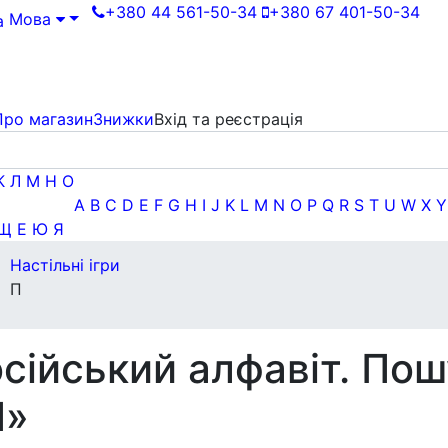
+380 44 561-50-34
+380 67 401-50-34
Мова
Про магазин
Знижки
Вхід та реєстрація
К
Л
М
Н
О
A
B
C
D
E
F
G
H
I
J
K
L
M
N
O
P
Q
R
S
T
U
W
X
Y
Щ
Е
Ю
Я
Настільні ігри
П
сійський алфавіт. Пош
П»