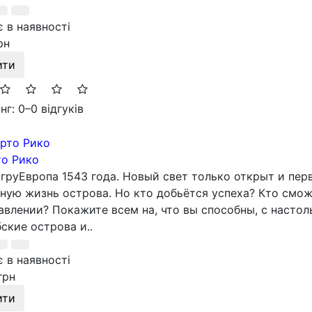
 в наявності
рн
ити
нг: 0
–
0 відгуків
то Рико
груЕвропа 1543 года. Новый свет только открыт и пе
ную жизнь острова. Но кто добьётся успеха? Кто смож
авлении? Покажите всем на, что вы способны, с насто
ские острова и..
 в наявності
грн
ити