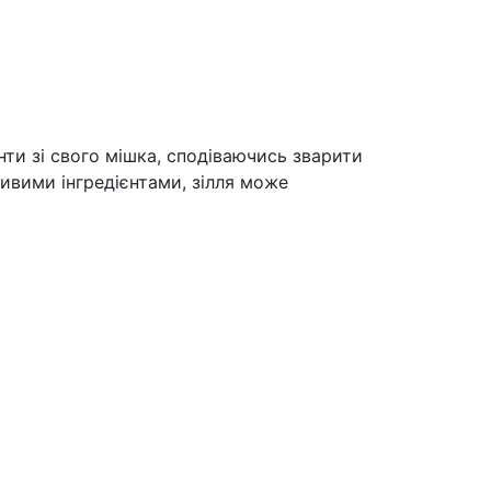
єнти зі свого мішка, сподіваючись зварити
ивими інгредієнтами, зілля може