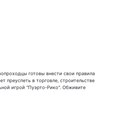
рвопроходцы готовы внести свои правила
ет преуспеть в торговле, строительстве
льной игрой "Пуэрто-Рико". Обживите