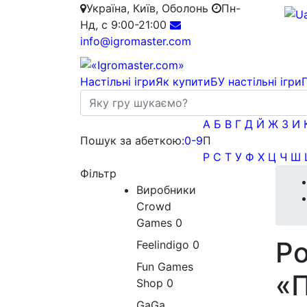
Україна, Київ, Оболонь
Пн-
Нд, с 9:00-21:00
info@igromaster.com
Настільні ігри
Як купити
БУ настільні ігри
А
Б
В
Г
Д
Й
Ж
З
И
Пошук за абеткою:
0-9
П
Р
С
Т
У
Ф
Х
Ц
Ч
Ш
Фільтр
Виробники
Crowd
Games
0
Ро
Feelindigo
0
Fun Games
«
Shop
0
GaGa