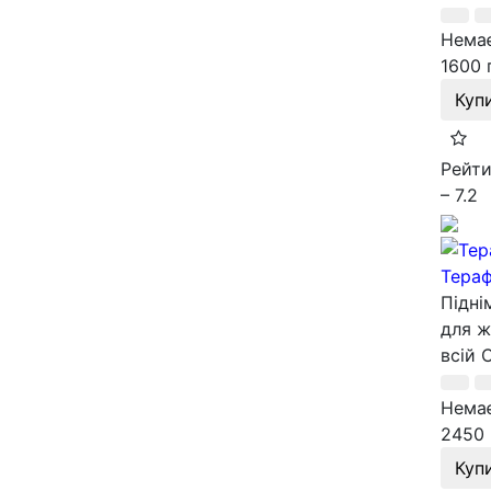
Немає
1600 
Куп
Рейти
– 7.2
Тераф
Підні
для ж
всій 
Немає
2450 
Куп