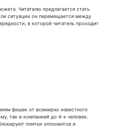
сюжета. Читателю предлагается стать
или ситуации он перемещается между
чередности, в которой читатель проходит
ением фишек от всемирно известного
у, так и компанией до 4-х человек.
блокируют плитки оппонентов и