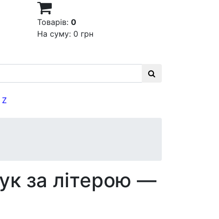
Товарів:
0
На суму:
0 грн
Z
ук за літерою —