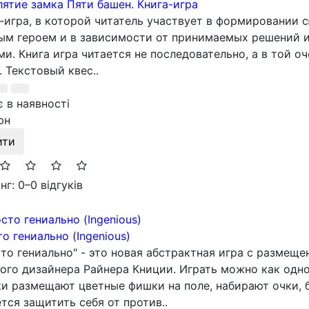
ятие замка Пяти башен. Книга-игра
-игра, в которой читатель участвует в формировании 
ым героем и в зависимости от принимаемых решений 
ми. Книга игра читается не последовательно, а в той о
. Текстовый квес..
 в наявності
рн
ити
нг: 0
–
0 відгуків
о гениально (Ingenious)
то гениально" - это новая абстрактная игра с размещ
ого дизайнера Райнера Книции. Играть можно как одном
и размещают цветные фишки на поле, набирают очки, 
тся защитить себя от против..