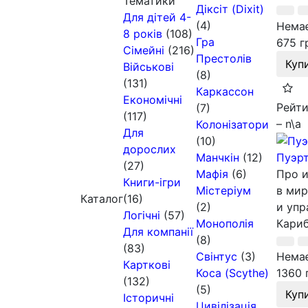
Тематики
Діксіт (Dixit)
Для дітей 4-
(4)
Немає
8 років
(108)
Гра
675 г
Сімейні
(216)
Престолів
Куп
Військові
(8)
(131)
Каркассон
Економічні
Рейти
(7)
(117)
– n\a
Колонізатори
Для
(10)
дорослих
Манчкін
(12)
Пуэр
(27)
Мафія
(6)
Про и
Книги-ігри
Містеріум
в мир
Каталог
(16)
(2)
и упр
Логічні
(57)
Монополія
Кариб
Для компанії
(8)
(83)
Свінтус
(3)
Немає
Карткові
Коса (Scythe)
1360 
(132)
(5)
Куп
Історичні
Цивілізація