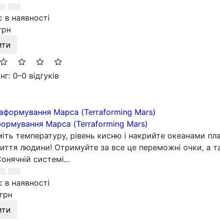
 в наявності
грн
ити
нг: 0
–
0 відгуків
ормування Марса (Terraforming Mars)
міть температуру, рівень кисню і накрийте океанами пл
иття людини! Отримуйте за все це переможні очки, а т
Сонячній системі...
 в наявності
грн
ити