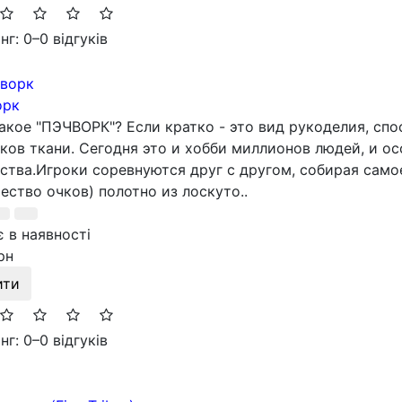
нг: 0
–
0 відгуків
орк
акое "ПЭЧВОРК"? Если кратко - это вид рукоделия, спо
ков ткани. Сегодня это и хобби миллионов людей, и о
ства.Игроки соревнуются друг с другом, собирая сам
ество очков) полотно из лоскуто..
 в наявності
рн
ити
нг: 0
–
0 відгуків