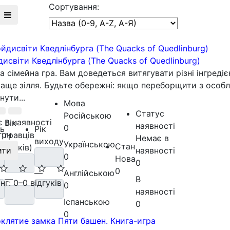
Сортування:
исвіти Кведлінбурга (The Quacks of Quedlinburg)
а сімейна гра. Вам доведеться витягувати різні інгреді
аще зілля. Будьте обережні: якщо переборщити з особл
нути...
Мова
Статус
Російською
 в наявності
Вік
наявності
0
ть
Рік
грн
гравців
Немає в
виходу
Українською
Стан
(років)
наявності
ити
0
Нова
0
0
—
Англійською
—
В
нг: 0
–
0 відгуків
0
наявності
Іспанською
0
0