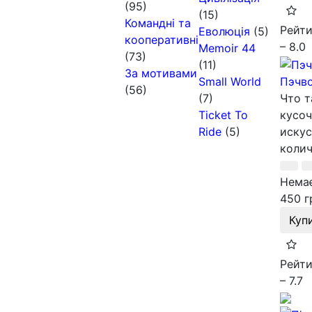
(95)
(15)
Командні та
Рейти
Еволюція
(5)
кооперативні
– 8.0
Memoir 44
(73)
(11)
За мотивами
Small World
Пэчв
(56)
(7)
Что т
Ticket To
кусоч
Ride
(5)
искус
колич
Немає
450 г
Куп
Рейти
– 7.7