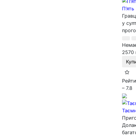
П’ять 
Гравц
у сул
прого
Немає
2570 
Куп
Рейти
– 7.8
Таємн
Приго
Долаю
багатс