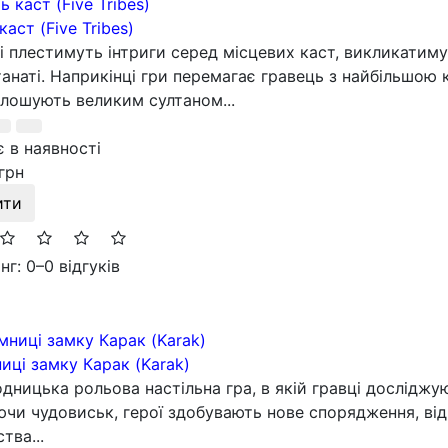
каст (Five Tribes)
і плестимуть інтриги серед місцевих каст, викликатиму
танаті. Наприкінці гри перемагає гравець з найбільшою
лошують великим султаном...
 в наявності
грн
ити
нг: 0
–
0 відгуків
иці замку Карак (Karak)
дницька рольова настільна гра, в якій гравці досліджу
чи чудовиськ, герої здобувають нове спорядження, від
тва...