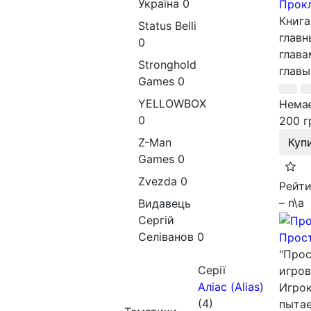
Україна
0
Прокл
Книга
Status Belli
главн
0
глава
Stronghold
главы
Games
0
YELLOWBOX
Немає
0
200 г
Z-Man
Куп
Games
0
Zvezda
0
Рейти
– n\a
Видавець
Сергій
Селіванов
0
Прост
"Прос
Серії
игров
Аліас (Alias)
Игрок
(4)
пытае