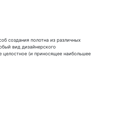
соб создания полотна из различных
собый вид дизайнерского
ое целостное (и приносящее наибольшее