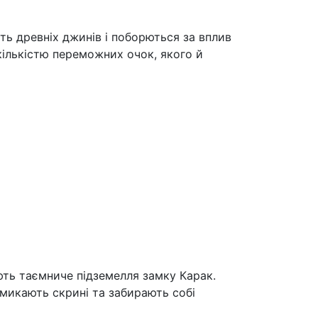
ть древніх джинів і поборються за вплив
 кількістю переможних очок, якого й
ють таємниче підземелля замку Карак.
микають скрині та забирають собі