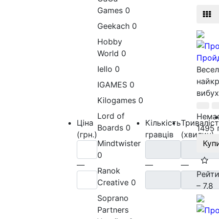
Games
0
Geekach
0
Hobby
World
0
Пройд
Iello
0
Весел
найкр
IGAMES
0
вибух
Kilogames
0
Lord of
Немає
Ціна
Кількість
Триваліс
Boards
0
1495 
(грн.)
гравців
(хвилин)
Mindtwister
Куп
0
—
—
—
Ranok
Рейти
Creative
0
– 7.8
Soprano
Partners