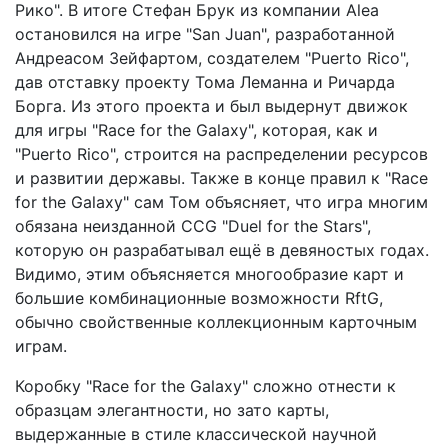
Рико". В итоге Стефан Брук из компании Alea
остановился на игре "San Juan", разработанной
Андреасом Зейфартом, создателем "Puerto Rico",
дав отставку проекту Тома Леманна и Ричарда
Борга. Из этого проекта и был выдернут движок
для игры "Race for the Galaxy", которая, как и
"Puerto Rico", строится на распределении ресурсов
и развитии державы. Также в конце правил к "Race
for the Galaxy" сам Том объясняет, что игра многим
обязана неизданной CCG "Duel for the Stars",
которую он разрабатывал ещё в девяностых годах.
Видимо, этим объясняется многообразие карт и
большие комбинационные возможности RftG,
обычно свойственные коллекционным карточным
играм.
Коробку "Race for the Galaxy" сложно отнести к
образцам элегантности, но зато карты,
выдержанные в стиле классической научной