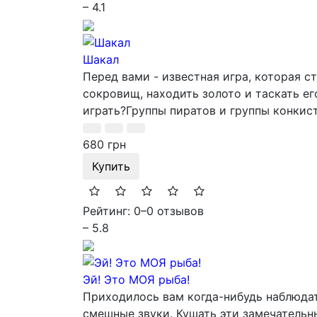
– 4.1
Шакал
Перед вами - известная игра, которая ст
сокровищ, находить золото и таскать ег
играть?Группы пиратов и группы конкис
680 грн
Купить
Рейтинг: 0
–
0 отзывов
– 5.8
Эй! Это МОЯ рыба!
Приходилось вам когда-нибудь наблюдат
смешные звуки. Кушать эти замечательн