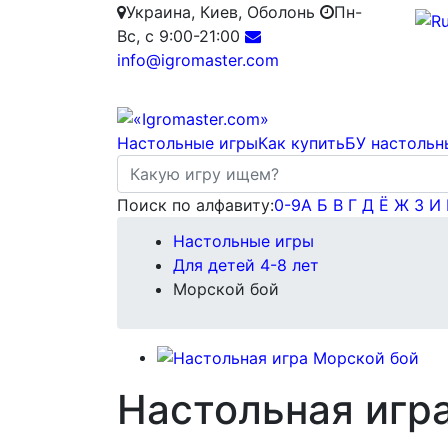
Украина, Киев, Оболонь
Пн-
Вс, с 9:00-21:00
info@igromaster.com
Настольные игры
Как купить
БУ настольн
Поиск по алфавиту:
0-9
А
Б
В
Г
Д
Ё
Ж
З
И
Настольные игры
Для детей 4-8 лет
Морской бой
Настольная игр