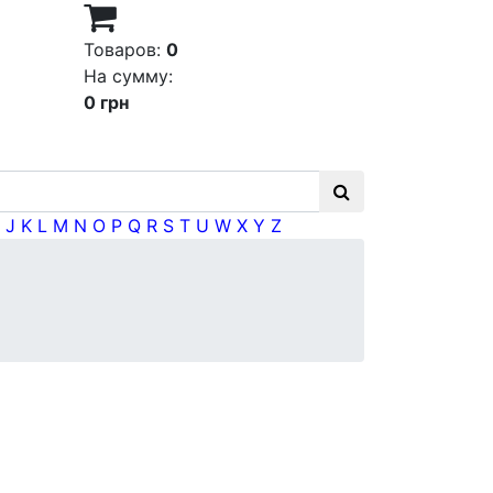
Товаров:
0
На сумму:
0 грн
J
K
L
M
N
O
P
Q
R
S
T
U
W
X
Y
Z