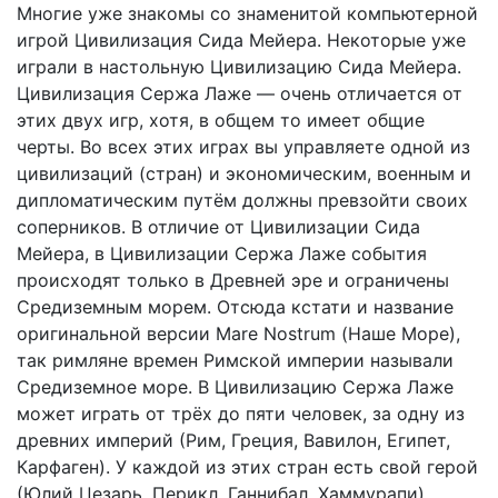
Многие уже знакомы со знаменитой компьютерной
игрой Цивилизация Сида Мейера. Некоторые уже
играли в настольную Цивилизацию Сида Мейера.
Цивилизация Сержа Лаже — очень отличается от
этих двух игр, хотя, в общем то имеет общие
черты. Во всех этих играх вы управляете одной из
цивилизаций (стран) и экономическим, военным и
дипломатическим путём должны превзойти своих
соперников. В отличие от Цивилизации Сида
Мейера, в Цивилизации Сержа Лаже события
происходят только в Древней эре и ограничены
Средиземным морем. Отсюда кстати и название
оригинальной версии Mare Nostrum (Наше Море),
так римляне времен Римской империи называли
Средиземное море. В Цивилизацию Сержа Лаже
может играть от трёх до пяти человек, за одну из
древних империй (Рим, Греция, Вавилон, Египет,
Карфаген). У каждой из этих стран есть свой герой
(Юлий Цезарь, Перикл, Ганнибал, Хаммурапи),