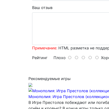
Ваш отзыв
Примечание:
HTML разметка не поддер
Рейтинг
Плохо
Хор
Рекомендуемые игры
Монополия: Игра Престолов (коллекцион
В Игре Престолов побеждают или погибаю
огнём и кровью? В конце игры только о