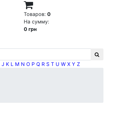
Товаров:
0
На сумму:
0 грн
J
K
L
M
N
O
P
Q
R
S
T
U
W
X
Y
Z